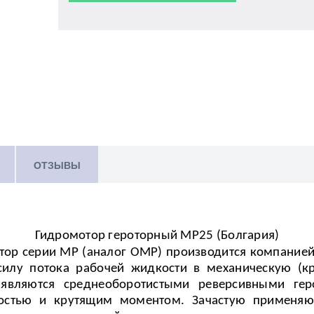
ОТЗЫВЫ
Гидромотор героторный М
P
25 (Болгария)
ор серии MP (аналог OMP) производится компанией 
илу потока рабочей жидкости в механическую (к
вляются среднеоборотистыми реверсивными гер
стью и крутящим моментом. Зачастую применяю