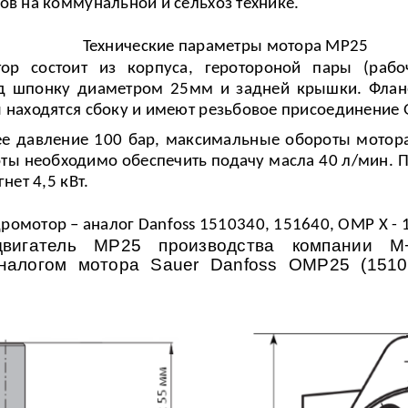
в на коммунальной и сельхоз технике.
Технические параметр
ы мотора МР25
тор состоит из корпуса, геротороной пары (раб
д шпонку диаметром 25мм и задней крышки. Флан
находятся сбоку и имеют резьбовое присоединение 
е давление 100 бар, максимальные обороты мотора
оты необходимо обеспечить подачу масла 40 л/мин. П
нет 4,5 кВт.
ромотор – аналог Danfoss 1510340, 151640,
ОМР Х - 
двигатель М
P
25 производства компании M+
аналогом мотора Sauer Danfoss ОМ
P
25 (151