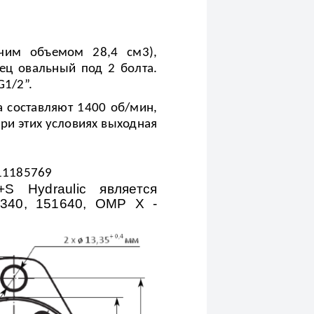
очим объемом 28,4 см3),
ец овальный под 2 болта.
G1/2”.
 составляют 1400 об/мин,
ри этих условиях выходная
11185769
S Hydraulic является
0340, 151640, ОМР Х -