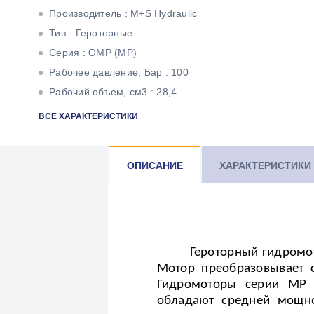
Производитель : M+S Hydraulic
Тип : Героторные
Серия : OMР (MР)
Рабочее давление, Бар : 100
Рабочий объем, см3 : 28,4
Максимальный крутящий момент, Н*м : 33
ВСЕ ХАРАКТЕРИСТИКИ
Максимальная мощность, кВт : 4,5
Тип вала : Цилиндрический под шпонку
ОПИСАНИЕ
ХАРАКТЕРИСТИКИ
Героторный гидромот
Мотор преобразовывает с
Гидромоторы серии
MP
я
обладают средней мощно