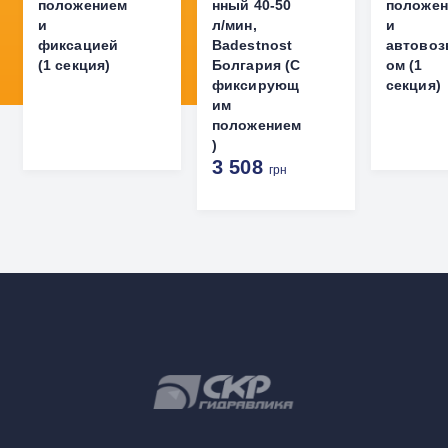
положением
нный 40-50
положе
и
л/мин,
и
фиксацией
Badestnost
автовоз
(1 секция)
Болгария (С
ом (1
фиксирующ
секция)
им
положением
)
3 508
грн