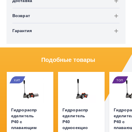
Доставка
Возврат
Гарантия
Подобные товары
ХИТ
ТОП
Гидрораспр
Гидрораспр
Гидрора
еделитель
еделитель
еделите
P40 с
Р40
P40 с
плавающим
односекцио
плаваю