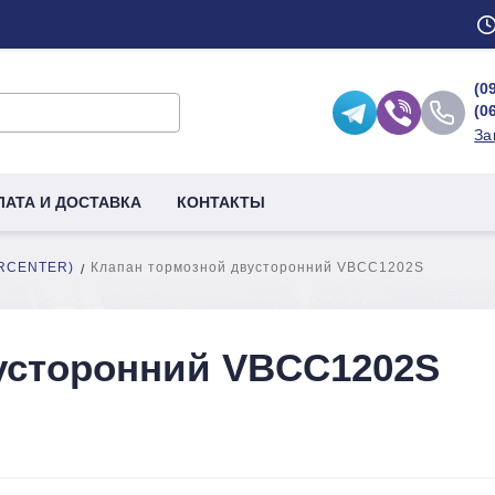
(0
(0
За
ЛАТА И ДОСТАВКА
КОНТАКТЫ
ERCENTER)
Клапан тормозной двусторонний VBCС1202S
усторонний VBCС1202S