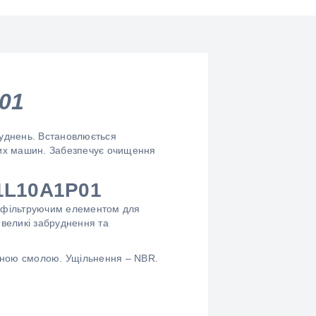
P01
руднень. Встановлюється
них машин. Забезпечує очищення
41L10A1P01
м фільтруючим елементом для
 великі забруднення та
льною смолою. Ущільнення – NBR.