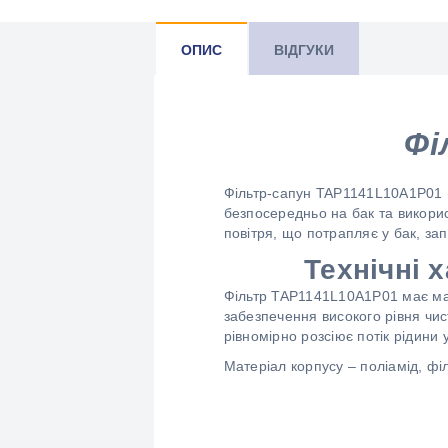
ОПИС
ВІДГУКИ
Фі
Фільтр-сапун TAP1141L10A1P01 п
безпосередньо на бак та викори
повітря, що потрапляє у бак, за
Технічні 
Фільтр TAP1141L10A1P01 має ма
забезпечення високого рівня чи
рівномірно розсіює потік рідини у
Матеріал корпусу – поліамід, ф