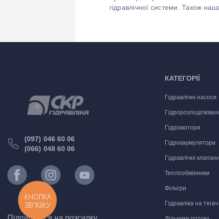
гідравлічної системи. Також наш
КАТЕГОРІЇ
Гідравлічні насоси
Гідророзподілювач
Гідромотори
(097) 046 60 06
Гідроакумулятори
(066) 048 60 06
Гідравлічні клапан
Теплообмінники
Фільтри
КНОПКА
Гідравліка на тягач
ЗВ'ЯЗКУ
Підпишіться на розсилку
Дільники потоку