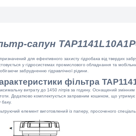
льтр-сапун TAP1141L10A1
ризначений для ефективного захисту гідробака від твердих заб
стовується у гідросистемах промислового обладнання та мобіль
побігаючи забрудненню гідравлічної рідини.
характеристики фільтра TAP11
ксимальну витрату до 1450 літрів за годину. Оснащений змінни
стоти. Додатково комплектується заправним кошиком, що утримує
 баку.
ільтруючий елемент виготовлений із паперу, просоченого спеціа