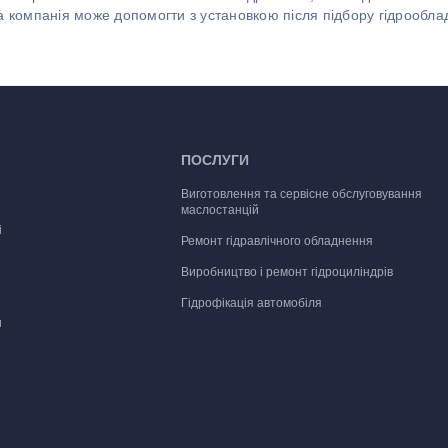
а компанія може допомогти з установкою після підбору гідрообла
ПОСЛУГИ
Виготовлення та сервісне обслуговування
маслостанцій
і
Ремонт гідравлічного обладнення
Виробництво і ремонт гідроциліндрів
Гідрофікація автомобіля
и