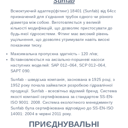
Sunfab
Всмоктуючий адаптер(фітинг) 18401 (Sunfab) від 64сс
призначений для з'єднання трубок одного чи різного
діаметра між собою. Виготовляється у великій
кількості модифікацій, що дозволяє пристосувати до
будь-якої гідросистеми. Фітинг має високий рівень
ущільнення, що дозволяє утримувати навіть високі
показники тиску.
Максимальна пропускна здатність - 120 л/хв;
Вставновлюється на аксіально-поршневі насоси
наступних моделей: SAP 012–064, SCP 012–064,
SAPT 090.
Sunfab - шведська компанія, заснована в 1925 році, з
1952 року почала займатися розробкою гідравлічної
продукції. Sunfab - всесвітньо відомий бренд. Система
якості компанії сертифікована за стандартом SS-EN-
ISO 9001: 2008. Система екологічного менеджменту
Sunfab була сертифікована відповідно до SS-EN-ISO
14001: 2004 в червні 2011 року.
ПРИЄДНУВАЛЬНІ