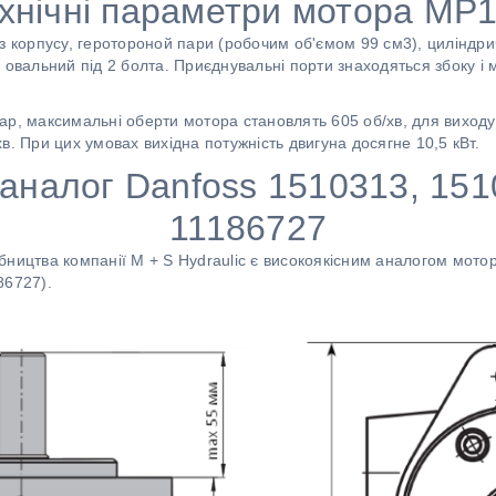
хнічні параметри мотора MP
з корпусу, геротороной пари (робочим об'ємом 99 см3), циліндр
 овальний під 2 болта. Приєднувальні порти знаходяться збоку і
р, максимальні оберти мотора становлять 605 об/хв, для виходу
в. При цих умовах вихідна потужність двигуна досягне 10,5 кВт.
 аналог Danfoss 1510313, 151
11186727
бництва компанії M + S Hydraulic є високоякісним аналогом мот
86727).