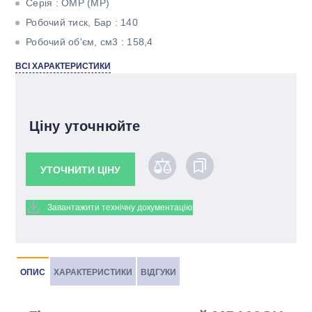
Серія : OMР (MР)
Робочий тиск, Бар : 140
Робочий об'єм, см3 : 158,4
Максимальний крутний момент, Н * м : 313
ВСІ ХАРАКТЕРИСТИКИ
Максимальна потужність, кВт : 10,11
Тип валу : Циліндричний під шпонку
Ціну уточнюйте
УТОЧНИТИ ЦІНУ
Завантажити технічну документацію
ОПИС
ХАРАКТЕРИСТИКИ
ВІДГУКИ