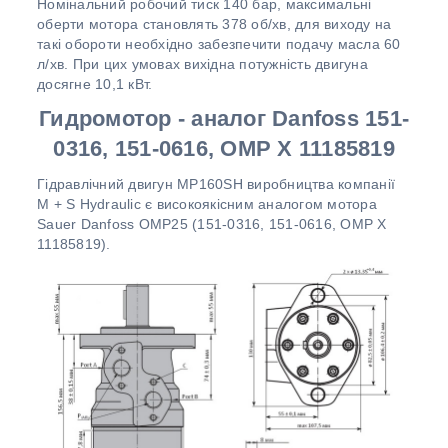
Номінальний робочий тиск 140 бар, максимальні
оберти мотора становлять 378 об/хв, для виходу на
такі обороти необхідно забезпечити подачу масла 60
л/хв. При цих умовах вихідна потужність двигуна
досягне 10,1 кВт.
Гидромотор - аналог Danfoss 151-
0316, 151-0616, OMP X 11185819
Гідравлічний двигун MР160SH виробництва компанії
M + S Hydraulic є високоякісним аналогом мотора
Sauer Danfoss ОМP25 (151-0316, 151-0616, OMP X
11185819).