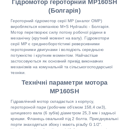
Г
ідромотор героторний MР160SH
(Болгарія)
Героторний гідромотор серії MP (аналог OMP)
виробляється компанією M+S Hydraulic - Болгарія.
Мотор перетворює силу потоку робочої рідини в
механічну (крутний момент на валу). Гідромотори
серії MP є среднеоборотістимі реверсивними
героторними двигунами і володіють середньою
потужністю і крутним моментом. Найчастіше
застосовуються як основний привід виконавчих
механізмів на комунальній та сільськогосподарської
техніки.
Технічні параметри мотора
MР160SH
Гідравлічний мотор складається з корпусу,
геротороной пари (робочим об'ємом 158,4 см3),
шлицевого вала (6 зубів) діаметром 25,3 мм і задньої
кришки. Фланець овальний під 2 болта. Приєднувальні
порти знаходяться збоку і мають різьбу G 1/2".