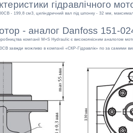
актеристики гідравлічного м
0СВ - 199,8 см3, циліндричний вал під шпонку - 32 мм, максима
отор - аналог Danfoss 151-02
робництва компанії M+S Hydraulic є високоякісним аналогом мот
0CB завжди можливо в компанії «СКР-Гідравлік» по за самими ви