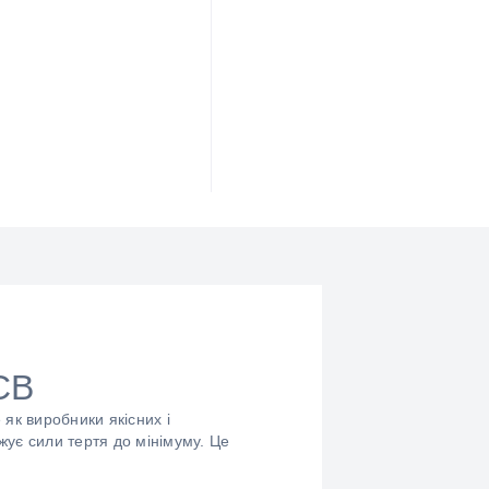
CB
 як виробники якісних і
жує сили тертя до мінімуму. Це