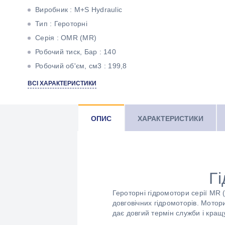
Виробник : M+S Hydraulic
Тип : Героторні
Серія : ОМR (МR)
Робочий тиск, Бар : 140
Робочий об'єм, см3 : 199,8
Максимальний крутний момент, Н * м : 385
ВСІ ХАРАКТЕРИСТИКИ
Максимальна потужність, кВт : 9
Тип валу : Циліндричний під шпонку
ОПИС
ХАРАКТЕРИСТИКИ
Г
Героторні гідромотори серії МR 
довговічних гідромоторів. Мотор
дає довгий термін служби і кращ