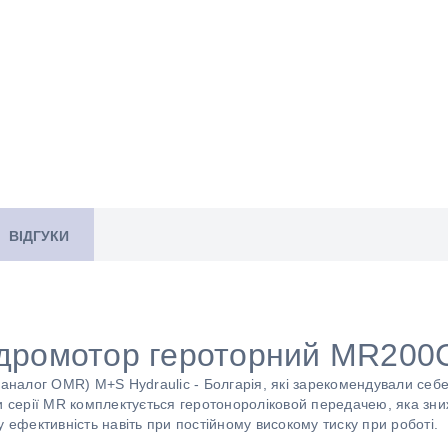
ВІДГУКИ
ідромотор героторний MR200
(аналог OMR) M+S Hydraulic - Болгарія, які зарекомендували себе
и серії MR комплектується геротонороліковой передачею, яка зни
у ефективність навіть при постійному високому тиску при роботі.