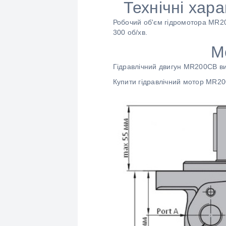
Технічні хар
Робочий об'єм гідромотора MR20
300 об/хв.
М
Гідравлічний двигун MR200CB ви
Купити гідравлічний мотор MR20