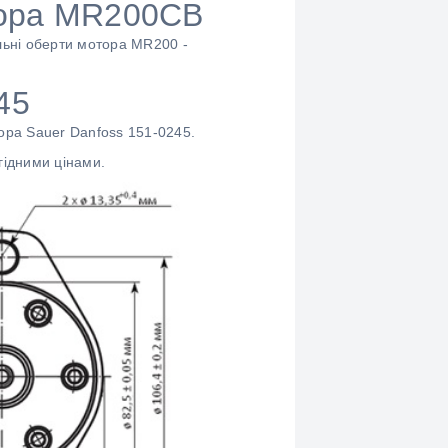
отора MR200СВ
льні оберти мотора MR200 -
45
ора Sauer Danfoss 151-0245.
гідними цінами.