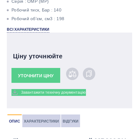
Серія : OMР (MР)
Робочий тиск, Бар : 140
Робочий об'єм, см3 : 198
Максимальний крутний момент, Н * м : 366
ВСІ ХАРАКТЕРИСТИКИ
Максимальна потужність, кВт : 10,2
Тип валу : Шлицевой
Ціну уточнюйте
УТОЧНИТИ ЦІНУ
Завантажити технічну документацію
ОПИС
ХАРАКТЕРИСТИКИ
ВІДГУКИ