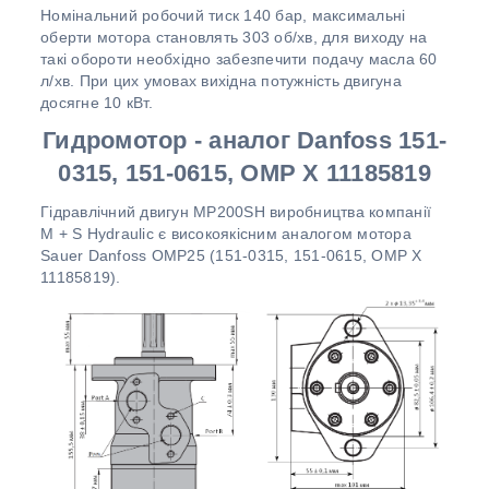
Номінальний робочий тиск 140 бар, максимальні
оберти мотора становлять 303 об/хв, для виходу на
такі обороти необхідно забезпечити подачу масла 60
л/хв. При цих умовах вихідна потужність двигуна
досягне 10 кВт.
Гидромотор - аналог Danfoss 151-
0315, 151-0615, OMP X 11185819
Гідравлічний двигун MР200SH виробництва компанії
M + S Hydraulic є високоякісним аналогом мотора
Sauer Danfoss ОМP25 (151-0315, 151-0615, OMP X
11185819).