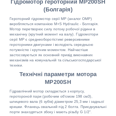
Г
ідромотор героторний MР200SH
(Болгарія)
Героторний гідромотор серії MP (аналог OMP)
виробляється компанією M+S Hydraulic - Болгарія.
Мотор перетворює силу потоку робочої рідини в
механічну (крутний момент на валу). Гідромотори
серії MP є среднеоборотістимі реверсивними
героторними двигунами і володіють середньою
потужністю і крутним моментом. Найчастіше
застосовуються як основний привід виконавчих
механізмів на комунальній та сільськогосподарської
техніки.
Технічні параметри мотора
MР200SH
Гідравлічний мотор складається з корпусу,
геротороной пари (робочим об'ємом 198 см3),
шлицевого вала (6 зубів) діаметром 25,3 мм і задньої
кришки. Фланець овальний під 2 болта. Приєднувальні
порти знаходяться збоку і мають різьбу G 1/2".