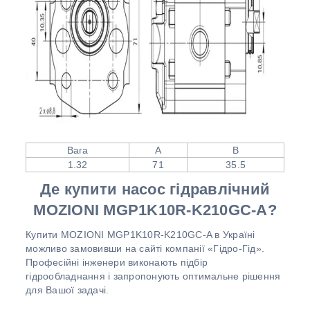
Вага
А
В
1.32
71
35.5
Де купити насос гідравлічний
MOZIONI MGP1K10R-K210GC-A?
Купити MOZIONI MGP1K10R-K210GC-A в Україні
можливо замовивши на сайті компанії «Гідро-Гід».
Професійні інженери виконають підбір
гідрообладнання і запропонують оптимальне рішення
для Вашої задачі.