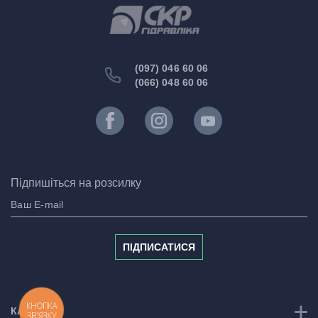
(097) 046 60 06
(066) 048 60 06
Підпишіться на розсилку
ПІДПИСАТИСЯ
КНОПКА
КАТЕГОРІЇ
ЗВ'ЯЗКУ