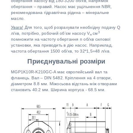
обертання насосу від 180-3200 об/хв, напрямок
обертання – правий. Насос має ущільнення NBR,
рекомендована гідравлічна рідина – мінеральне
масло.
Увага!
Для того, щоб розрахувати необхідну подачу Q
3
л/хв, потрібно, робочий об’єм насосу V
см
н
помножити на частоту обертання n об/хв силової
установки, яка приводить в дію насос. Наприклад,
частота обертання 1500 об/хв, то 32*1,5=48 л/хв.
Приєднувальні розміри
MGP1K10R-K210GC-A має європейський вал та
фланець. Вал – DIN 5482. Кріплення на 4 отвори,
діаметром 8.8 мм. Міжосьова відстань між отворами
становить 40.2 мм. Ширина корпуса - 68.5 мм.