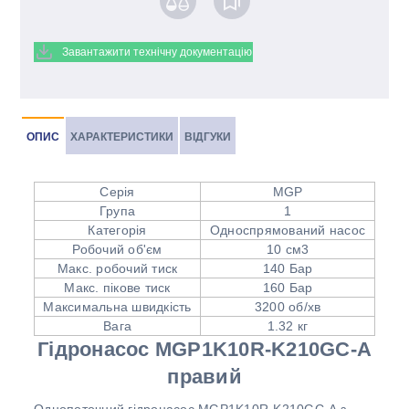
Завантажити технічну документацію
ОПИС
ХАРАКТЕРИСТИКИ
ВІДГУКИ
Серія
MGP
Група
1
Категорія
Односпрямований насос
Робочий об'єм
10 см3
Макс. робочий тиск
140 Бар
Макс. пікове тиск
160 Бар
Максимальна швидкість
3200 об/хв
Вага
1.32 кг
Гідронасос MGP1K10R-K210GC-A
правий