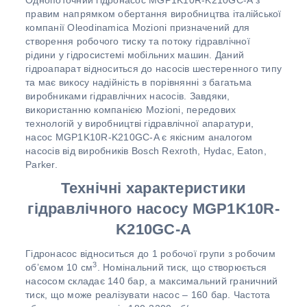
Однопоточний гідронасос MGP1K10R-K210GC-A з
правим напрямком обертання виробництва італійської
компанії Oleodinamica Mozioni призначений для
створення робочого тиску та потоку гідравлічної
рідини у гідросистемі мобільних машин. Даний
гідроапарат відноситься до насосів шестеренного типу
та має викосу надійність в порівнянні з багатьма
виробниками гідравлічних насосів. Завдяки,
використанню компанією Mozioni, передових
технологій у виробництві гідравлічної апаратури,
насос MGP1K10R-K210GC-A є якісним аналогом
насосів від виробників Bosch Rexroth, Hydac, Eaton,
Parker.
Технічні характеристики
гідравлічного насосу MGP1K10R-
K210GC-A
Гідронасос відноситься до 1 робочої групи з робочим
3
об’ємом 10 см
. Номінальний тиск, що створюється
насосом складає 140 бар, а максимальний граничний
тиск, що може реалізувати насос – 160 бар. Частота