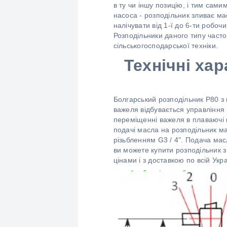
в ту чи іншу позицію, і тим са
насоса - розподільник зливає м
налічувати від 1-ї до 6-ти робоч
Розподільники даного типу часто
сільськогосподарської техніки.
Технічні ха
Болгарський розподільник P80 з
важеля відбувається управління
переміщенні важеля в плаваючі п
подачі масла на розподільник ма
різьбленням G3 / 4". Подача мас
ви можете купити розподільник 
цінами і з доставкою по всій Укра