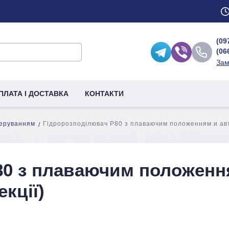
(09
(06
Зам
ПЛАТА І ДОСТАВКА
КОНТАКТИ
керуванням
Гідророзподілювач P80 з плаваючим положенням и авт
80 з плаваючим положенн
кції)