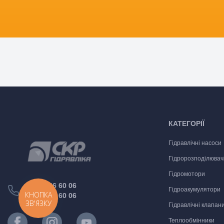
КАТЕГОРІЇ
Гідравлічні насоси
Гідророзподілювач
Гідромотори
(097) 046 60 06
Гідроакумулятори
КНОПКА
(066) 048 60 06
ЗВ'ЯЗКУ
Гідравлічні клапан
Теплообмінники