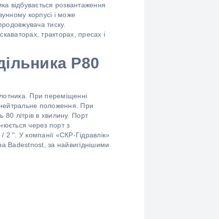
ика відбувається розвантаження
вунному корпусі і може
 продовжувача тиску.
скаваторах, тракторах, пресах і
одільника
P80
лотника. При переміщенні
в нейтральне положення. При
80 літрів в хвилину. Порт
снюється через порт з
 2 ". У компанії «СКР-Гідравлік»
а Badestnost, за найвигіднішими