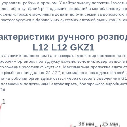
мим управляти робочим органом. У нейтральному положенні золотн
асло в обратку. Даний розподільник виконаний в моноблочному ча
их секцій, також є можливість додати до 6-ти секцій за допомогою
 застосовуються в гідравлічних системах автомобільних кранів, ек
рактеристики ручного розп
L12 L12 GKZ1
 плаваючим положенням і автовозврата має чотири положення зо
 робочим органом, при відпуску важеля, золотник повертається 
оложення золотник фіксується. Максимальна пропускна здатність 
є різьбове приєднання G1 / 2 ", слив масла з розподільника здій
ла на робочий орган здійснюється через отвори з різьбленням G1 /
з плаваючим положенням і автовозврата, болгарського виробництв
їні.