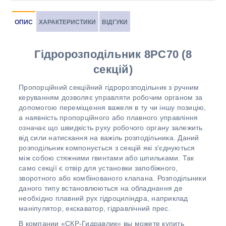
ОПИС
ХАРАКТЕРИСТИКИ
ВІДГУКИ
Гідророзподільник 8PC70 (8
секцій)
Пропорційний секційний гідророзподільник з ручним
керуванням дозволяє управляти робочим органом за
допомогою переміщення важеля в ту чи іншу позицію,
а наявність пропорційного або плавного управління
означає що швидкість руху робочого органу залежить
від сили натискання на важіль розподільника. Даний
розподільник компонується з секцій які з'єднуються
між собою стяжними гвинтами або шпильками. Так
само секції є отвір для установки запобіжного,
зворотного або комбінованого клапана. Розподільники
даного типу встановлюються на обладнання де
необхідно плавний рух гідроциліндра, наприклад
маніпулятор, екскаватор, гідравлічний прес.
В компании «СКР-Гидравлик» вы можете купить