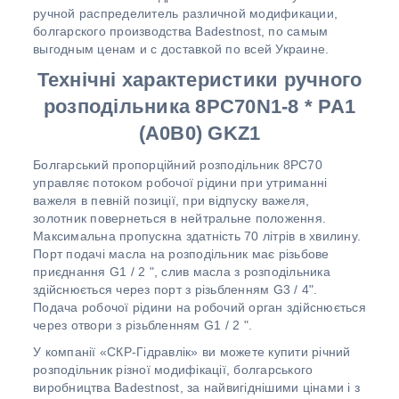
ручной распределитель различной модификации,
болгарского производства Badestnost, по самым
выгодным ценам и с доставкой по всей Украине.
Технічні характеристики ручного
розподільника 8PC70N1-8 * PA1
(A0B0) GKZ1
Болгарський пропорційний розподільник 8PC70
управляє потоком робочої рідини при утриманні
важеля в певній позиції, при відпуску важеля,
золотник повернеться в нейтральне положення.
Максимальна пропускна здатність 70 літрів в хвилину.
Порт подачі масла на розподільник має різьбове
приєднання G1 / 2 ", слив масла з розподільника
здійснюється через порт з різьбленням G3 / 4".
Подача робочої рідини на робочий орган здійснюється
через отвори з різьбленням G1 / 2 ".
У компанії «СКР-Гідравлік» ви можете купити річний
розподільник різної модифікації, болгарського
виробництва Badestnost, за найвигіднішими цінами і з