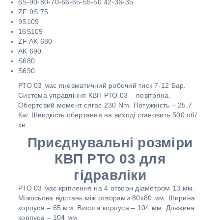
6S-90-80-70-66-65-55-50 42-36-35
ZF 9S 75
9S109
16S109
ZF AK 680
AK 690
S680
S690
РТО 03 має пневматичний робочий тиск 7-12 Бар.
Система управління КВП РТО 03 – повітряна.
Обертовий момент сягає 230 Nm. Потужність – 25.7
Kw. Швидкість обертання на виході становить 500 об/
хв.
Приєднувальні розміри
КВП РТО 03 для
гідравліки
РТО 03 має кріплення на 4 отвори діаметром 13 мм.
Міжосьова відстань між отворами 80х80 мм. Ширина
корпуса – 65 мм. Висота корпуса – 104 мм. Довжина
корпуса – 104 мм.