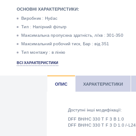
ОСНОВНІ ХАРАКТЕРИСТИКИ:
Виробник : Hydac
Тип : Напірний фільтр
Максимальна пропускна здатність, л/хв : 301-350
Максимальний робочий тиск, Бар : від 351
Тип монтажу : в лінію
Тонкість фільтрації, мкм : 3
ВСІ ХАРАКТЕРИСТИКИ
Матеріал фільтроелемента : Betamicron
Різьба : 1 1/2" BSP
ОПИС
ХАРАКТЕРИСТИКИ
Доступні інші модифікації:
DFF BH/HC 330 T F 3 B 1.0
DFF BH/HC 330 T F 3 D 1.0 /-L24