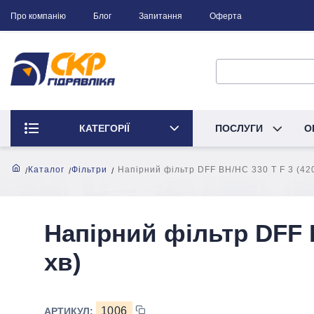
Про компанію
Блог
Запитання
Оферта
КАТЕГОРІЇ
ПОСЛУГИ
О
Каталог
Фільтри
Напірний фільтр DFF BH/HC 330 T F 3 (420
Напірний фільтр DFF B
хв)
1006
АРТИКУЛ: