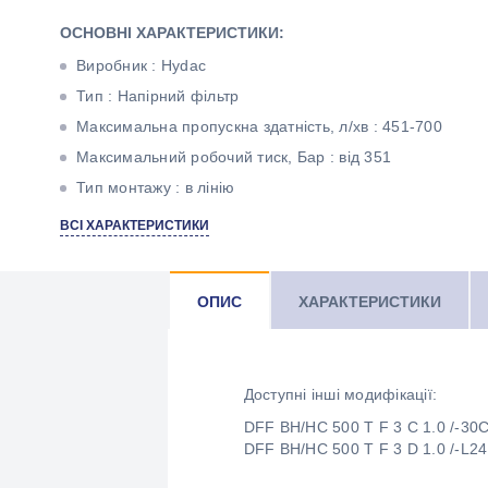
ОСНОВНІ ХАРАКТЕРИСТИКИ:
Виробник : Hydac
Тип : Напірний фільтр
Максимальна пропускна здатність, л/хв : 451-700
Максимальний робочий тиск, Бар : від 351
Тип монтажу : в лінію
Тонкість фільтрації, мкм : 3
ВСІ ХАРАКТЕРИСТИКИ
Матеріал фільтроелемента : Betamicron
Різьба : 1 1/2" BSP
ОПИС
ХАРАКТЕРИСТИКИ
Доступні інші модифікації:
DFF BH/HC 500 T F 3 C 1.0 /-30
DFF BH/HC 500 T F 3 D 1.0 /-L24