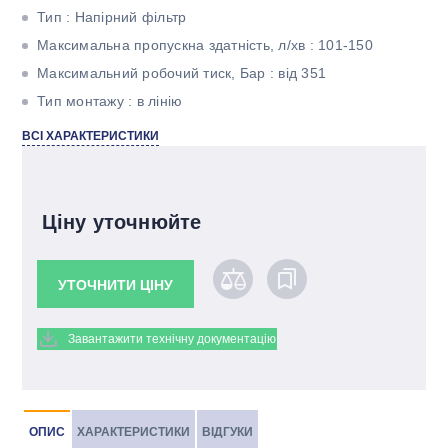
Тип : Напірний фільтр
Максимальна пропускна здатність, л/хв : 101-150
Максимальний робочий тиск, Бар : від 351
Тип монтажу : в лінію
Тонкість фільтрації, мкм : 20
ВСІ ХАРАКТЕРИСТИКИ
Матеріал фільтроелемента : Нержавіюча сітка
Різьба : 3/4" BSP
Ціну уточнюйте
УТОЧНИТИ ЦІНУ
Завантажити технічну документацію
ОПИС
ХАРАКТЕРИСТИКИ
ВІДГУКИ