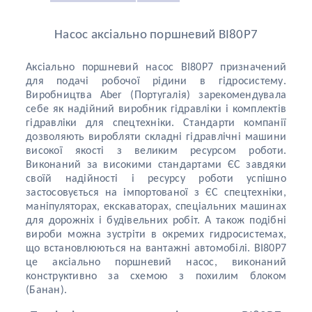
Насос аксіально поршневий BI80P7
Аксіально поршневий насос BI80P7 призначений
для подачі робочої рідини в гідросистему.
Виробництва Aber (Португалія) зарекомендувала
себе як надійний виробник гідравліки і комплектів
гідравліки для спецтехніки. Стандарти компанії
дозволяють виробляти складні гідравлічні машини
високої якості з великим ресурсом роботи.
Виконаний за високими стандартами ЄС завдяки
своїй надійності і ресурсу роботи успішно
застосовується на імпортованої з ЄС спецтехніки,
маніпулятор
ах
, екскаваторах, спеціальних машинах
для дорожніх і будівельних робіт. А також подібні
вироби можна зустріти в окремих гидросистемах,
що встановлюються на вантажні автомобілі. BI80P7
це аксіально поршневий насос, виконаний
конструктивно за схемою з похилим блоком
(Банан).