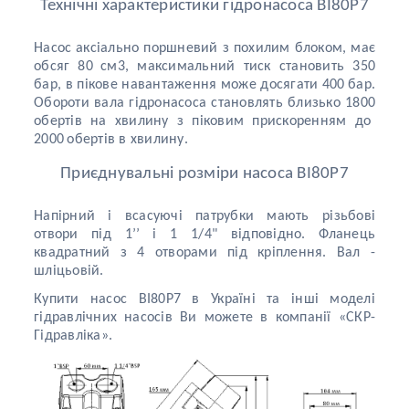
Технічні характеристики гідронасоса BI80P7
Насос аксіально поршневий з похилим блоком, має
обсяг 80
см3, максимальний тиск становить 350
бар, в
пікове
навантаження може досягати 400
бар.
Обороти вала гідронасоса становлять близько 1800
обертів
на хвилину з піковим прискоренням до
2000
об
ертів
в хвилину.
Приєднувальні розміри насоса BI80P7
Напірний і в
сасуючі
патрубки мають різьбові
отвори під 1
’’
і 1 1/4" відповідно. Фланець
квадратний з 4 отворами під кріплення. Вал -
шліцьовій.
Купити насос BI80P7 в Україні та інші моделі
гідравлічних насосів Ви можете в компанії «СКР-
Гідравліка».