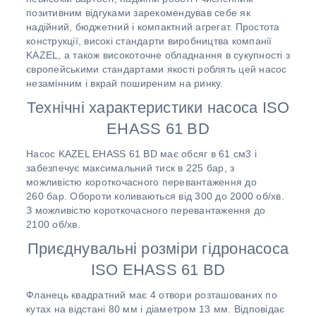
позитивним відгуками зарекомендував себе як
надійний, бюджетний і компактний агрегат. Простота
конструкції, високі стандарти виробництва компанії
KAZEL, а також високоточне обладнання в сукупності з
європейськими стандартами якості роблять цей насос
незамінним і вкрай поширеним на ринку.
Технічні характеристики насоса ISO
EHASS 61 BD
Насос KAZEL EHASS 61 BD має обсяг в 61 см3 і
забезпечує максимальний тиск в 225 бар, з
можливістю короткочасного перевантаження до
260 бар. Обороти коливаються від 300 до 2000 об/хв.
З можливістю короткочасного перевантаження до
2100 об/хв.
Приєднувальні розміри гідронасоса
ISO EHASS 61 BD
Фланець квадратний має 4 отвори розташованих по
кутах на відстані 80 мм і діаметром 13 мм. Відповідає