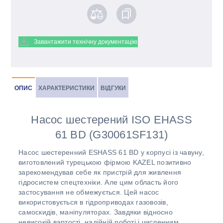
Завантажити технічну документацію
ОПИС
ХАРАКТЕРИСТИКИ
ВІДГУКИ
Насос шестерений ISO EHASS
61 BD (G30061SF131)
Насос шестеренний ESHASS 61 BD у корпусі із чавуну,
виготовлений турецькою фірмою KAZEL позитивно
зарекомендував себе як пристрій для живлення
гідросистем спецтехніки. Але цим область його
застосування не обмежується. Цей насос
використовується в гідроприводах газовозів,
самоскидів, маніпуляторах. Завдяки відносно
невисокій вартості, надійній роботі і численним