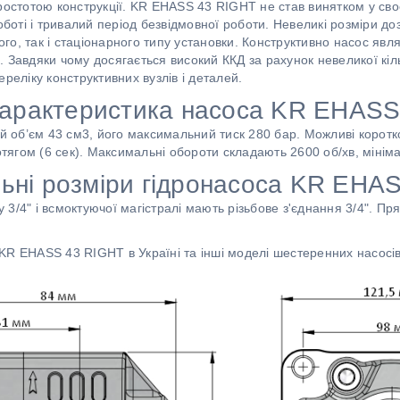
ростотою конструкції. KR EHASS 43 RIGHT не став винятком у сво
роботі і тривалий період безвідмовної роботи. Невеликі розміри 
ного, так і стаціонарного типу установки. Конструктивно насос яв
 Завдяки чому досягається високий ККД за рахунок невеликої кільк
реліку конструктивних вузлів і деталей.
характеристика насоса KR EHAS
об’єм 43 см3, його максимальний тиск 280 бар. Можливі коротк
отягом (6 сек). Максимальні обороти складають 2600 об/хв, мінімал
ьні розміри гідронасоса KR EHA
бу 3/4" і всмоктуючої магістралі мають різьбове з'єднання 3/4". 
KR EHASS 43 RIGHT в Україні та інші моделі шестеренних насосів