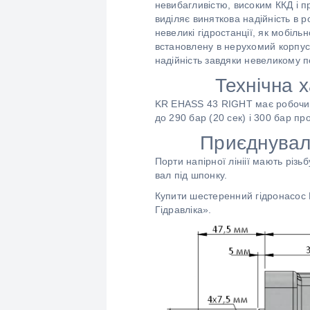
невибагливістю, високим ККД і п
виділяє виняткова надійність в 
невеликі гідростанції, як мобіль
встановлену в нерухомий корпус.
надійність завдяки невеликому пе
Технічна 
KR EHASS 43 RIGHT має робочий 
до 290 бар (20 сек) і 300 бар пр
Приєднувал
Порти напірної лініії мають різь
вал під шпонку.
Купити шестеренний гідронасос 
Гідравліка».