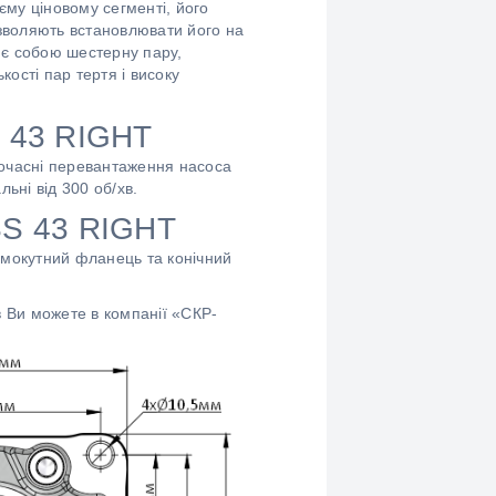
єму ціновому сегменті, його
дозволяють встановлювати його на
ляє собою шестерну пару,
ості пар тертя і високу
S 43 RIGHT
очасні перевантаження насоса
ьні від 300 об/хв.
SS 43 RIGHT
Прямокутний фланець та конічний
 Ви можете в компанії «СКР-