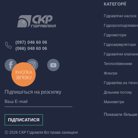
КАТЕГОРІЇ
Гідравлічні насоси
Гідророзподілювач
Гідромотори
(097) 046 60 06
Гідроакумулятори
(066) 048 60 06
Гідравлічні клапан
Теплообмінники
КНОПКА
Фільтри
ЗВ'ЯЗКУ
Гідравліка на тягач
Підпишіться на розсилку
Дільники потоку
Манометри
Комплектуючі для м
Показати більш
ПІДПИСАТИСЯ
Гідравлічні монтаж
Шарові крани
Ⓒ 2026 СКР Гідравлік Всі права захищені