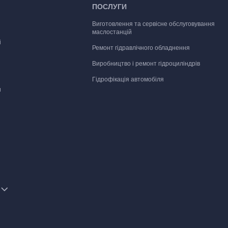
ПОСЛУГИ
Виготовлення та сервісне обслуговування
маслостанцій
і
Ремонт гідравлічного обладнення
Виробництво і ремонт гідроциліндрів
Гідрофікація автомобіля
и
аслостанції
е
ні плити