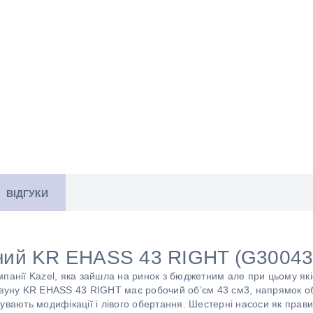
ВІДГУКИ
ний KR EHASS 43 RIGHT (G30043K
мпанії Kazel, яка зайшла на ринок з бюджетним але при цьому я
авуну KR EHASS 43 RIGHT має робочий об’єм 43 см3, напрямок о
увають модифікації і лівого обертання. Шестерні насоси як прав