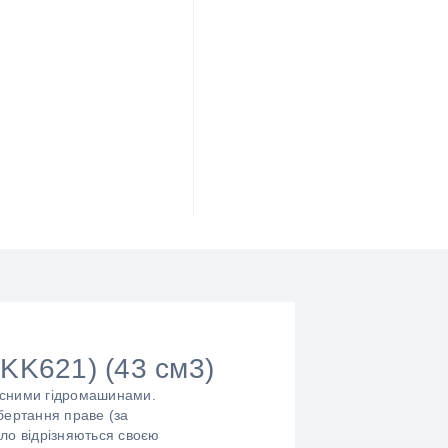
K621) (43 см3)
кісними гідромашинами.
бертання праве (за
ило відрізняються своєю