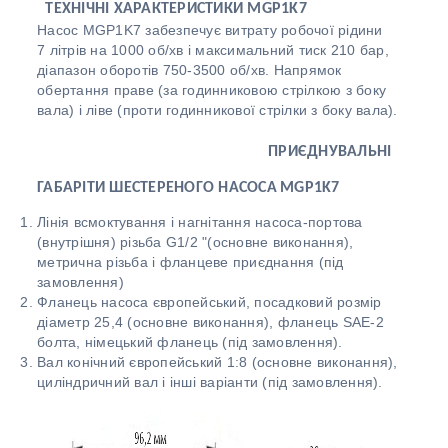
ТЕХНІЧНІ ХАРАКТЕРИСТИКИ
MGP1K7
Насос MGP1K7 забезпечує витрату робочої рідини
7 літрів на 1000 об/хв і максимальний тиск 210 бар,
діапазон оборотів 750-3500 об/хв. Напрямок
обертання праве (за годинниковою стрілкою з боку
вала) і ліве (проти годинникової стрілки з боку вала).
ПРИЄДНУВАЛЬНІ
ГАБАРІТИ ШЕСТЕРЕНОГО НАСОСА
MGP1K7
Лінія всмоктування і нагнітання насоса-портова
(внутрішня) різьба G1/2 "(основне виконання),
метрична різьба і фланцеве приєднання (під
замовлення)
Фланець насоса європейський, посадковий розмір
діаметр 25,4 (основне виконання), фланець SAE-2
болта, німецький фланець (під замовлення).
Вал конічний європейський 1:8 (основне виконання),
циліндричний вал і інші варіанти (під замовлення).