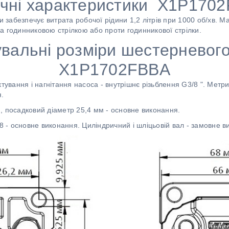
ічні характеристики X1P170
забезпечує витрата робочої рідини 1,2 літрів при 1000 об/хв. М
а годинниковою стрілкою або проти годинникової стрілки.
вальні розміри шестерневог
X1P1702FBBA
ктування і нагнітання насоса - внутрішнє різьблення G3/8 ". Метр
.
, посадковий діаметр 25,4 мм - основне виконання.
 8 - основне виконання. Циліндричний і шліцьовій вал - замовне 