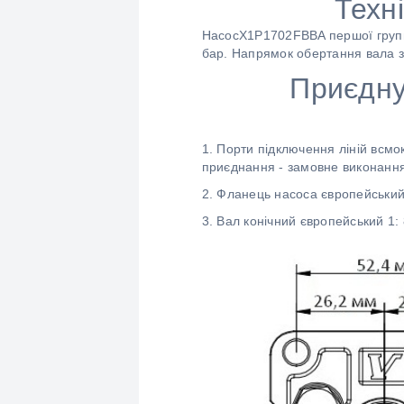
Техн
НасосX1P1702FBBA першої групи 
бар. Напрямок обертання вала з
Приєдну
1. Порти підключення ліній всмо
приєднання - замовне виконання
2. Фланець насоса європейський
3. Вал конічний європейський 1: