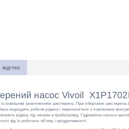
ВІДГУКИ
ерений насос Vivoil X1P170
 із зовнішнім зачепленням шестерень. При обертанні шестерень 
робака надходить робоча рідина і переноситься з порожнини всасу
вхують рідину під тиском в трубопровід. Гідравлічні насоси шес
ості від їх робочого об'єму і продуктивності.