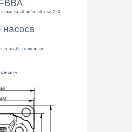
2FBBA
аксимальний робочий тиск 250
о насоса
ична різьба і фланцеве
виконання