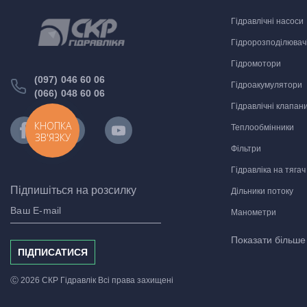
Гідравлічні насоси
Гідророзподілювач
Гідромотори
(097) 046 60 06
Гідроакумулятори
(066) 048 60 06
Гідравлічні клапан
КНОПКА
Теплообмінники
ЗВ'ЯЗКУ
Фільтри
Гідравліка на тягач
Підпишіться на розсилку
Дільники потоку
Манометри
Комплектуючі для м
Показати більш
ПІДПИСАТИСЯ
Гідравлічні монтаж
Шарові крани
Ⓒ 2026 СКР Гідравлік Всі права захищені
Реле та датчики