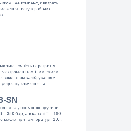
иком і не компенсує витрату
бмеження тиску в робочих
ка.
имальна точність перекриття.
 електромагнітом і тим самим
 з виконаним калібруванням
 процес підключення та
B-SN
оження за допомогою пружини.
 – 350 бар, а в каналі Т – 160
ого масла при температурі -20…