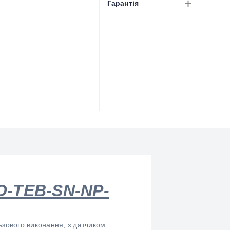
Гарантія
O-TEB-SN-NP-
ьзового виконання, з датчиком