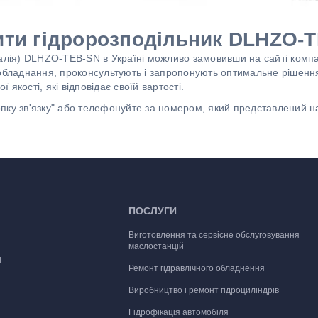
ити гідророзподільник DLHZO-
алія) DLHZO-TEB-SN в Україні можливо замовивши на сайті компан
ообладнання, проконсультують і запропонують оптимальне рішенн
якості, які відповідає своїй вартості.
пку зв'язку" або телефонуйте за номером, який представлений н
ПОСЛУГИ
Виготовлення та сервісне обслуговування
маслостанцій
і
Ремонт гідравлічного обладнення
Виробництво і ремонт гідроциліндрів
Гідрофікація автомобіля