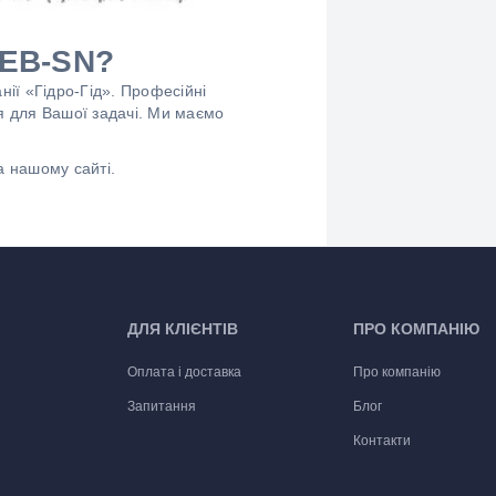
TEB-SN?
ії «Гідро-Гід». Професійні
я для Вашої задачі. Ми маємо
а нашому сайті.
ДЛЯ КЛІЄНТІВ
ПРО КОМПАНІЮ
Оплата і доставка
Про компанію
Запитання
Блог
Контакти