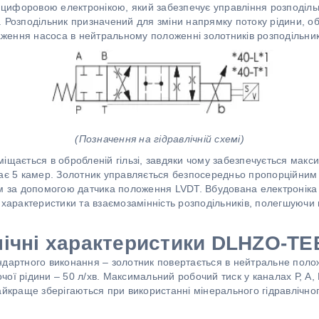
ифоровою електронікою, який забезпечує управління розподільн
. Розподільник призначений для зміни напрямку потоку рідини, о
таження насоса в нейтральному положенні золотників розподільни
(Позначення на гідравлічній схемі)
іщається в обробленій гільзі, завдяки чому забезпечується макс
має 5 камер. Золотник управляється безпосередньо пропорційним
ом за допомогою датчика положення LVDT. Вбудована електроніка
 характеристики та взаємозамінність розподільників, полегшуючи
нічні характеристики DLHZO-TE
ндартного виконання – золотник повертається в нейтральне пол
ої рідини – 50 л/хв. Максимальний робочий тиск у каналах Р, А, В
найкраще зберігаються при використанні мінерального гідравлічн