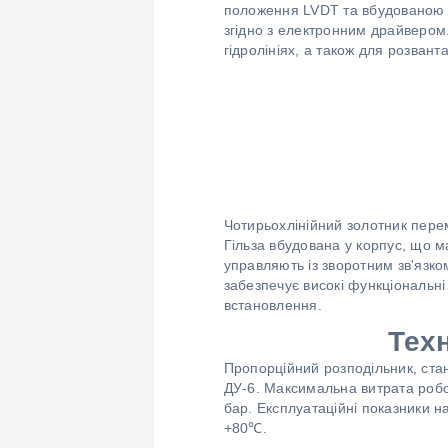
положення LVDT та вбудованою ц
згідно з електронним драйвером
гідролініях, а також для розван
Чотирьохлінійний золотник перем
Гільза вбудована у корпус, що 
управляють із зворотним зв'язк
забезпечує високі функціональні
встановлення.
Тех
Пропорційний розподільник, ста
ДУ-6. Максимальна витрата робоч
бар. Експлуатаційні показники 
+80℃.