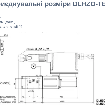
иєднувальні розміри DLHZO-
5
 мм (макс.)
ки для опції Y)