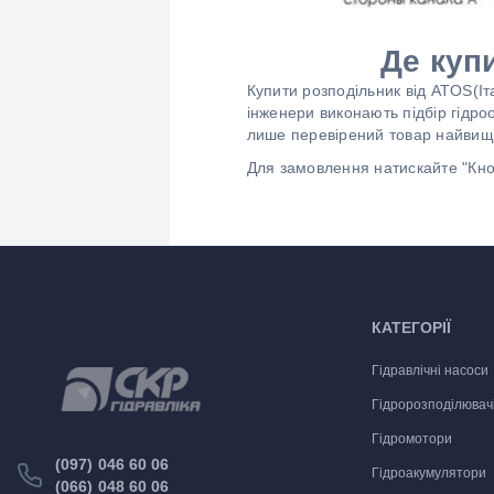
Де куп
Купити розподільник від ATOS(Іт
інженери виконають підбір гідр
лише перевірений товар найвищої 
Для замовлення натискайте "Кно
КАТЕГОРІЇ
Гідравлічні насоси
Гідророзподілювач
Гідромотори
(097) 046 60 06
Гідроакумулятори
(066) 048 60 06