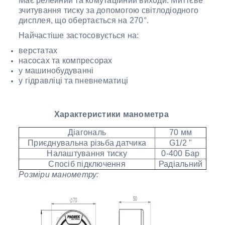
Має релейний та комутаційний виходи. Миттєве
зчитування тиску за допомогою світлодіодного
дисплея, що обертається на 270°.
Найчастіше застосовується на:
верстатах
насосах та компресорах
у машинобудуванні
у гідравліці та пневнематиці
Характеристики манометра
Діагональ
70 мм
Приєднувальна різьба датчика
G1/2 "
Налаштування тиску
0-400 Бар
Спосіб підключення
Радіальний
Розміри манометру: