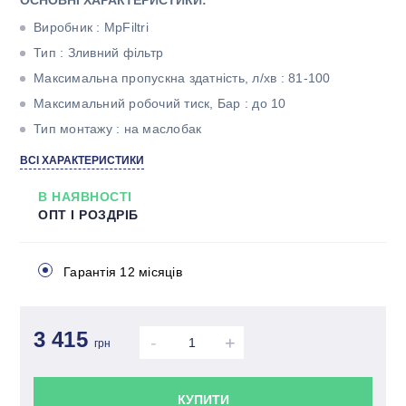
ОСНОВНІ ХАРАКТЕРИСТИКИ:
Виробник : MpFiltri
Тип : Зливний фільтр
Максимальна пропускна здатність, л/хв : 81-100
Максимальний робочий тиск, Бар : до 10
Тип монтажу : на маслобак
Тонкість фільтрації, мкм : 25
ВСІ ХАРАКТЕРИСТИКИ
Матеріал фільтроелемента : Папір
В НАЯВНОСТІ
Різьба : 1" BSP
ОПТ І РОЗДРІБ
Гарантія 12 місяців
3 415
-
+
грн
КУПИТИ