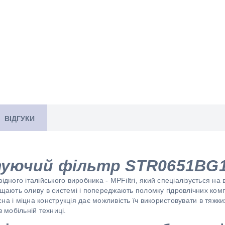
ВІДГУКИ
уючий фільтр STR0651BG
ого італійського виробника - MPFiltri, який спеціалізується на 
ищають оливу в системі і попереджають поломку гідровлічних компо
кісна і міцна конструкція дає можливість їч використовувати в тяжк
в мобільній техниці.