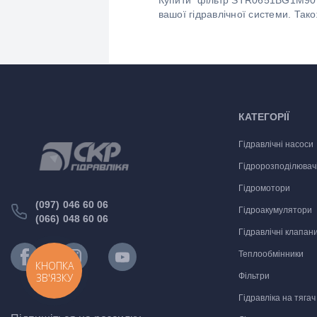
Купити фільтр STR0651BG1M90P01
вашої гідравлічної системи. Так
КАТЕГОРІЇ
Гідравлічні насоси
Гідророзподілювач
Гідромотори
(097) 046 60 06
Гідроакумулятори
(066) 048 60 06
Гідравлічні клапан
Теплообмінники
КНОПКА
ЗВ'ЯЗКУ
Фільтри
Гідравліка на тягач