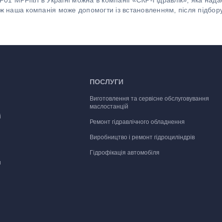
 MPFiltri в Україні можна в компанії «СКР-Гідравлік», яка над
ож наша компанія може допомогти із встановленням, після підбо
ПОСЛУГИ
Виготовлення та сервісне обслуговування
маслостанцій
і
Ремонт гідравлічного обладнення
Виробництво і ремонт гідроциліндрів
Гідрофікація автомобіля
и