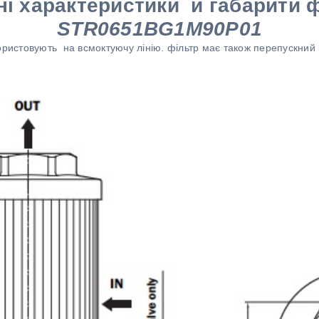
ні характеристики и габарити 
STR0651BG1M90P01
истовують на всмоктуючу лінію. фільтр має також перепускний 