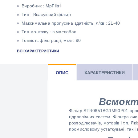
Виробник : MpFiltri
Тип : Всасуючий фільтр
Максимальна пропускна здатність, л/хв : 21-40
Тип монтажу : в маслобак
Тонкість фільтрації, мкм : 90
Матеріал фільтроелемента : Нержавіюча сітка
ВСІ ХАРАКТЕРИСТИКИ
Різьба : 1/2" BSP
ОПИС
ХАРАКТЕРИСТИКИ
Всмокт
Фільтр STR0651BG1M90P01 провідн
гідравлічних систем. Фільтра оч
розподілювачів, моторів і т.п. Я
промисловому устаткувані, так і 