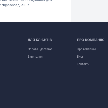
ає висококласне обладнання для
ру гідрообладнання.
ДЛЯ КЛІЄНТІВ
ПРО КОМПАНІЮ
Оплата і доставка
Про компанію
Запитання
Блог
Контакти