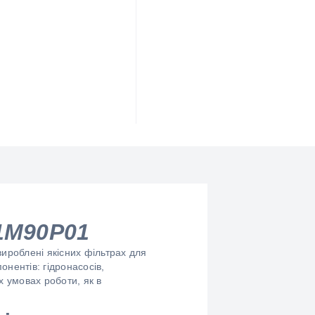
1M90P01
вироблені якісних фільтрах для
нентів: гідронасосів,
их умовах роботи, як в