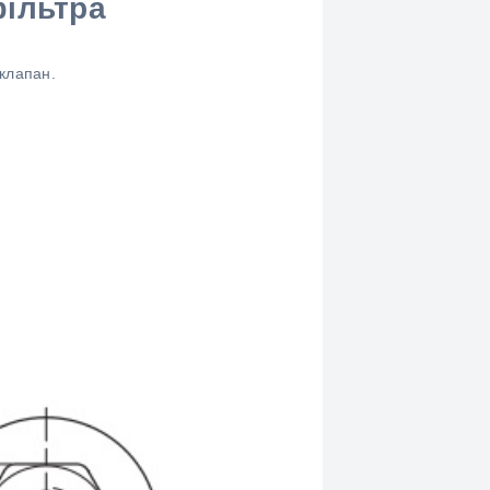
фільтра
клапан.