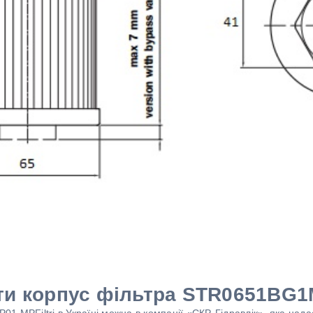
ти корпус фільтра STR0651BG