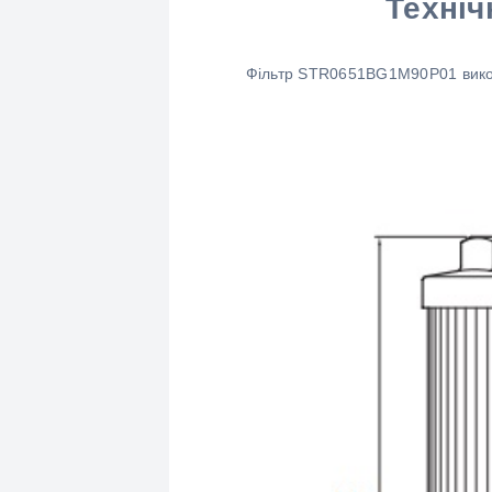
Техніч
Фільтр STR0651BG1M90P01 викор