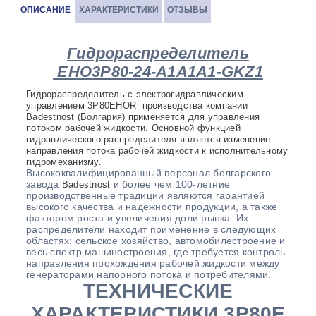
ОПИСАНИЕ
ХАРАКТЕРИСТИКИ
ОТЗЫВЫ
Гидрораспределитель
EHO3P80-24-A1A1A1-GKZ1
Гидрораспределитель с
электрогидравлическим
управлением 3P80EHOR
производства компании
B
adestnost (Болгария) применяется для управления
потоком рабочей жидкости. Основной функцией
гидравлического распределителя является изменение
направления потока рабочей жидкости к исполнительному
гидромеханизму.
Высококвалифицированный персонал болгарского
завода
и более чем 100-летние
B
adestnost
производственные традиции являются гарантией
высокого качества и надежности продукции, а также
фактором роста и увеличения доли рынка. Их
распределители находит применение в следующих
областях: сельское хозяйство, автомобилестроение и
весь спектр машиностроения, где требуется контроль
направления прохождения рабочей жидкости между
генераторами напорного потока и потребителями.
ТЕХНИЧЕСКИЕ
ХАРАКТЕРИСТИКИ 3P80E