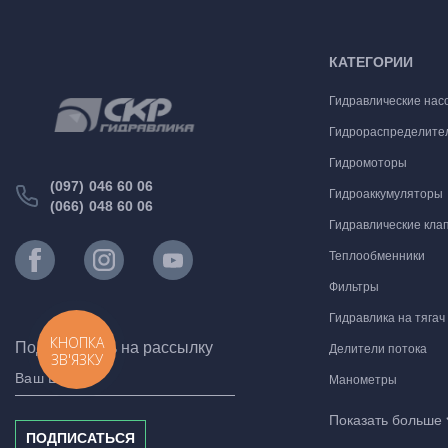
КАТЕГОРИИ
Гидравлические нас
Гидрораспределите
Гидромоторы
(097) 046 60 06
Гидроаккумуляторы
(066) 048 60 06
Гидравлические кла
Теплообменники
Фильтры
Гидравлика на тягач
КНОПКА
Подпишитесь на рассылку
Делители потока
ЗВ'ЯЗКУ
Манометры
Комплектующие для
Показать больше
ПОДПИСАТЬСЯ
Гидравлические мо