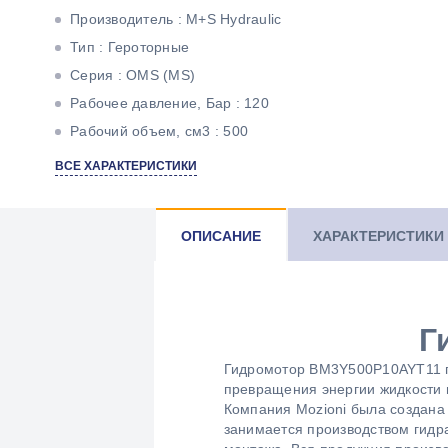
Производитель : M+S Hydraulic
Тип : Героторные
Серия : OMS (MS)
Рабочее давление, Бар : 120
Рабочий объем, см3 : 500
Максимальный крутящий момент, Н*м : 728
ВСЕ ХАРАКТЕРИСТИКИ
Максимальная мощность, кВт : 7,5
Тип вала : Цилиндрический под шпонку
ОПИСАНИЕ
ХАРАКТЕРИСТИКИ
Г
Гидромотор BM3Y500P10AYT11 пр
превращения энергии жидкости 
Компания Mozioni была создана 
занимается производством гидр