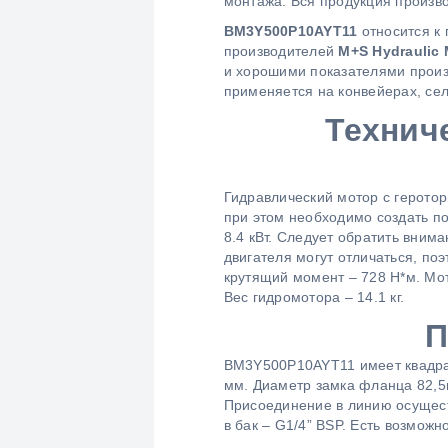
монтажа. Вся продукция произв
BM3Y500P10AYT11
относится к
производителей
M+S Hydraulic
и хорошими показателями произ
применяется на конвейерах, сел
Технич
Гидравлический мотор с геротор
при этом необходимо создать по
8.4 кВт. Следует обратить вним
двигателя могут отличаться, по
крутящий момент – 728 Н*м. Мо
Вес гидромотора – 14.1 кг.
П
BM3Y500P10AYT11 имеет квадрат
мм. Диаметр замка фланца 82,5
Присоединение в линию осущест
в бак – G1/4” BSP. Есть возмож