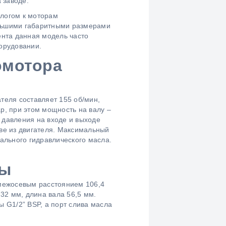
 заводе.
логом к моторам
льшими габаритными размерами
нта данная модель часто
борудовании.
омотора
ателя составляет 155 об/мин,
р, при этом мощность на валу –
 давления на входе и выходе
иве из двигателя. Максимальный
ального гидравлического масла.
ры
межосевым расстоянием 106,4
32 мм, длина вала 56,5 мм.
 G1/2” BSP, а порт слива масла