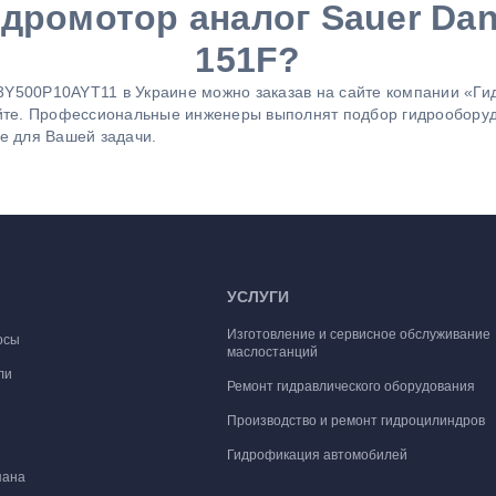
идромотор аналог Sauer Da
151F?
3Y500P10AYT11 в Украине можно заказав на сайте компании «Ги
йте. Профессиональные инженеры выполнят подбор гидрооборуд
е для Вашей задачи.
УСЛУГИ
Изготовление и сервисное обслуживание
осы
маслостанций
ли
Ремонт гидравлического оборудования
Производство и ремонт гидроцилиндров
Гидрофикация автомобилей
пана