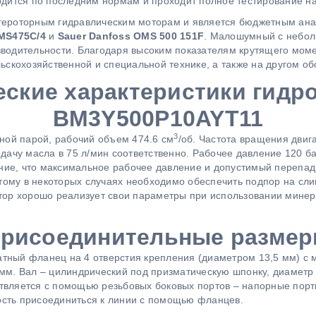
одится по последним нормам и проходит полное тестирование на
 героторным гидравлическим моторам и является бюджетным ана
 MS475C/4
и
Sauer Danfoss
OMS 500 151F
. Малошумный с небо
водительности. Благодаря высоким показателям крутящего моме
ьскохозяйственной и специальной технике, а также на другом о
еские характеристики гидр
BM3Y500P10AYT11
3
ной парой, рабочий объем 474.6 см
/об. Частота вращения двиг
дачу масла в 75 л/мин соответственно. Рабочее давление 120 ба
ание, что максимальное рабочее давление и допустимый перепад
этому в некоторых случаях необходимо обеспечить подпор на сл
тор хорошо реализует свои параметры при использовании минер
рисоединительные разме
ный фланец на 4 отверстия крепления (диаметром 13,5 мм) с 
мм. Вал – цилиндрический под призматическую шпонку, диаметр 
вляется с помощью резьбовых боковых портов – напорные порты
ность присоединиться к линии с помощью фланцев.