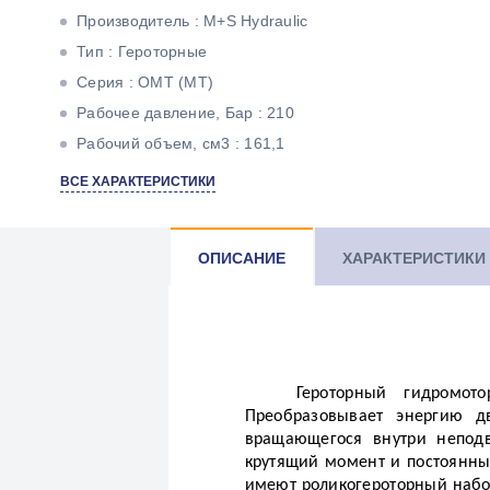
Производитель : M+S Hydraulic
Тип : Героторные
Серия : ОМТ (МТ)
Рабочее давление, Бар : 210
Рабочий объем, см3 : 161,1
Максимальный крутящий момент, Н*м : 470
ВСЕ ХАРАКТЕРИСТИКИ
Максимальная мощность, кВт : 26,5
Тип вала : Цилиндрический под шпонку
ОПИСАНИЕ
ХАРАКТЕРИСТИКИ
Героторный гидромот
Преобразовывает энергию д
вращающегося внутри неподв
крутящий момент и постоянны
имеют роликогероторный набо