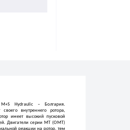
M+S Hydraulic – Болгария.
своего внутреннего ротора,
отор имеет высокий пусковой
ей. Двигатели серии MТ (ОМТ)
альной реакции на ротор, тем