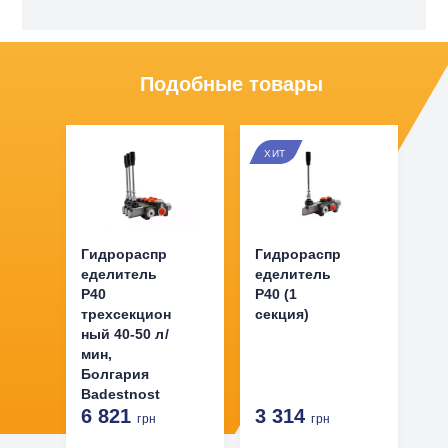
Подобные товары
ХИТ
Гидрораспр
Гидрораспр
еделитель
еделитель
Р40
P40 (1
трехсекцион
секция)
ный 40-50 л/
мин,
Болгария
Badestnost
6 821
3 314
грн
грн