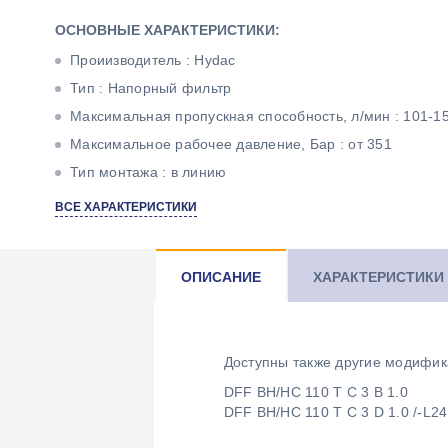
ОСНОВНЫЕ ХАРАКТЕРИСТИКИ:
Проиизводитель : Hydac
Тип : Напорный фильтр
Максимальная пропускная способность, л/мин : 101-1
Максимальное рабочее давление, Бар : от 351
Тип монтажа : в линию
Тонкость фильтрации, мкм : 3
ВСЕ ХАРАКТЕРИСТИКИ
Материал фильтроэлемента : Betamicron
Резьба : 3/4" BSP
ОПИСАНИЕ
ХАРАКТЕРИСТИКИ
Доступны также другие модифик
DFF BH/HC 110 T C 3 B 1.0
DFF BH/HC 110 T C 3 D 1.0 /-L24