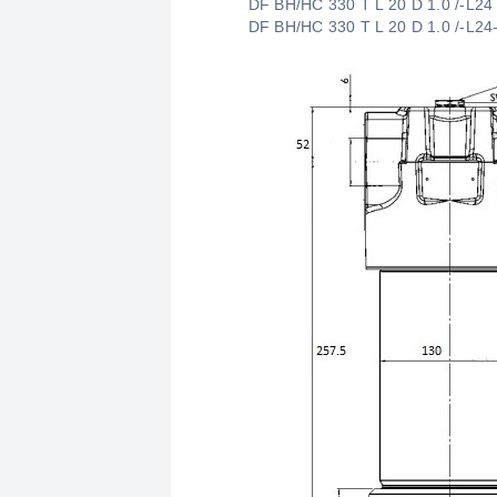
DF BH/HC 330 T L 20 D 1.0 /-L24
DF BH/HC 330 T L 20 D 1.0 /-L24