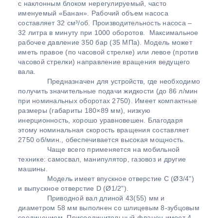
с наклонным блоком нерегулируемый, часто
именуемый «Банан». Рабочий объем насоса
составляет 32 см³/об. Производительность насоса –
32 литра в минуту при 1000 оборотов. Максимальное
рабочее давление 350 бар (35 МПа). Модель может
иметь правое (по часовой стрелке) или левое (против
часовой стрелки) направление вращения ведущего
вала.
Предназначен для устройств, где необходимо
получить значительные подачи жидкости (до 86 л/мин
при номинальных оборотах 2750). Имеет компактные
размеры (габариты 180×89 мм), низкую
инерционность, хорошо уравновешен. Благодаря
этому номинальная скорость вращения составляет
2750 об/мин., обеспечивается высокая мощность.
Чаще всего применяется на мобильной
технике: самосвал, манипулятор, газовоз и другие
машины.
Модель имеет впускное отверстие С (Ø3/4")
и выпускное отверстие D (Ø1/2").
Приводной вал длиной 43(55) мм и
диаметром 58 мм выполнен со шлицевым 8-зубцовым
соединением. Присоединительный фланец имеет 4