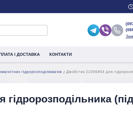
(09
(06
Зам
ПЛАТА І ДОСТАВКА
КОНТАКТИ
омагнітних гідророзподілювачів
Джойстик 21006854 для гідророзпо
я гідророзподільника (пі