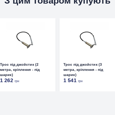
З цим товаром купують
Трос під джойстик (2
Трос під джойстик (3
метра, кріплення - під
метра, кріплення - під
шарик)
шарик)
1 262
1 541
грн
грн