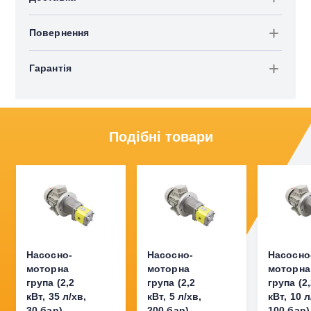
Повернення
Гарантія
Подібні товари
Насосно-
Насосно-
Насосно
моторна
моторна
моторна
група (2,2
група (2,2
група (2
кВт, 35 л/хв,
кВт, 5 л/хв,
кВт, 10 л
30 бар)
200 бар)
100 бар)