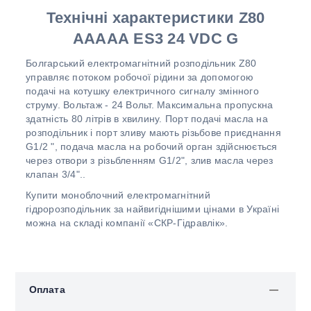
Технічні характеристики Z80
AАААА ES3 24 VDC G
Болгарський електромагнітний розподільник Z80
управляє потоком робочої рідини за допомогою
подачі на котушку електричного сигналу змінного
струму. Вольтаж - 24 Вольт. Максимальна пропускна
здатність 80 літрів в хвилину. Порт подачі масла на
розподільник і порт зливу мають різьбове приєднання
G1/2 ", подача масла на робочий орган здійснюється
через отвори з різьбленням G1/2", злив масла через
клапан 3/4"..
Купити моноблочний електромагнітний
гідророзподільник за найвигіднішими цінами в Україні
можна на складі компанії «СКР-Гідравлік».
Оплата