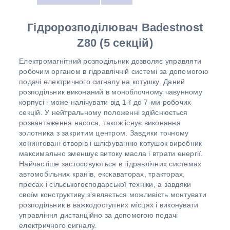
Г
ідророзподілювач
Badestnost
Z80 (5 секцій)
Електромагнітний розподільник дозволяє управляти
робочим органом в гідравлічній системі за допомогою
подачі електричного сигналу на котушку. Даний
розподільник виконаний в моноблочному чавунному
корпусі і може налічувати від 1-ї до 7-ми робочих
секцій. У нейтральному положенні здійснюється
розвантаження насоса, також існує виконання
золотника з закритим центром. Завдяки точному
хонинговані отворів і шліфуванню котушок виробник
максимально зменшує витоку масла і втрати енергії.
Найчастіше застосовуються в гідравлічних системах
автомобільних кранів, екскаваторах, тракторах,
пресах і сільськогосподарської техніки, а завдяки
своїм конструктиву з'являється можливість монтувати
розподільник в важкодоступних місцях і виконувати
управління дистанційно за допомогою подачі
електричного сигналу.