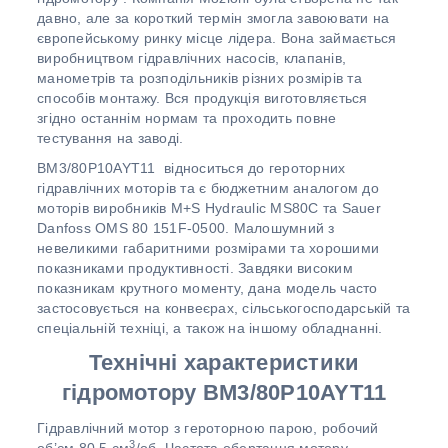
давно, але за короткий термін змогла завоювати на
європейському ринку місце лідера. Вона займається
виробництвом гідравлічних насосів, клапанів,
манометрів та розподільників різних розмірів та
способів монтажу. Вся продукція виготовляється
згідно останнім нормам та проходить повне
тестування на заводі.
BM3/80P10AYT11 відноситься до героторних
гідравлічних моторів та є бюджетним аналогом до
моторів виробників M+S Hydraulic MS80C та Sauer
Danfoss OMS 80 151F-0500. Малошумний з
невеликими габаритними розмірами та хорошими
показниками продуктивності. Завдяки високим
показникам крутного моменту, дана модель часто
застосовується на конвеєрах, сільськогосподарській та
спеціальній техніці, а також на іншому обладнанні.
Технічні характеристики
гідромотору BM3/80P10AYT11
Гідравлічний мотор з героторною парою, робочий
3