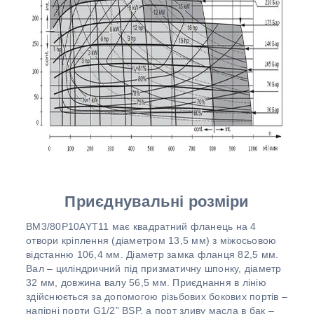
Приєднувальні розміри
BM3/80P10AYT11 має квадратний фланець на 4
отвори кріплення (діаметром 13,5 мм) з міжосьовою
відстанню 106,4 мм. Діаметр замка фланця 82,5 мм.
Вал – циліндричний під призматичну шпонку, діаметр
32 мм, довжина валу 56,5 мм. Приєднання в лінію
здійснюється за допомогою різьбових бокових портів –
напірні порти G1/2” BSP, а порт зливу масла в бак –