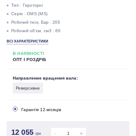
Тип : Героторні
Серія : OMS (MS)
Робочий тиск, Бар : 205
Робочий об'єм, см3 : 80
Максимальний крутний момент, Н * м : 226
ВСІ ХАРАКТЕРИСТИКИ
Максимальна потужність, кВт : 15,5
В НАЯВНОСТІ
Тип валу : Циліндричний під шпонку
ОПТ І РОЗДРІБ
Направление вращения вала:
Реверсивне
Гарантія 12 місяців
12 055
-
+
грн