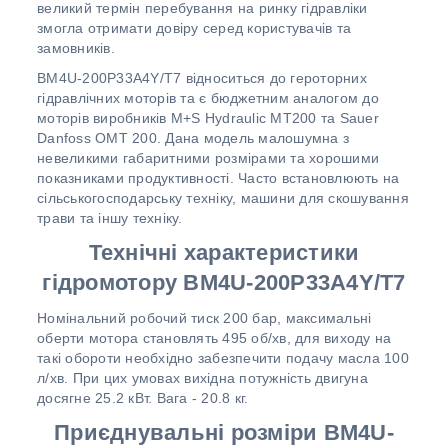
великий термін перебування на ринку гідравліки
змогла отримати довіру серед користувачів та
замовників.
BM4U-200P33A4Y/T7 відноситься до героторних
гідравлічних моторів та є бюджетним аналогом до
моторів виробників M+S Hydraulic MТ200 та Sauer
Danfoss OMТ 200. Дана модель малошумна з
невеликими габаритними розмірами та хорошими
показниками продуктивності. Часто встановлюють на
сільськогосподарську техніку, машини для скошування
трави та іншу техніку.
Технічні характеристики
гідромотору BM4U-200P33A4Y/T7
Номінальний робочий тиск 200 бар, максимальні
оберти мотора становлять 495 об/хв, для виходу на
такі обороти необхідно забезпечити подачу масла 100
л/хв. При цих умовах вихідна потужність двигуна
досягне 25.2 кВт. Вага - 20.8 кг.
Приєднувальні розміри BM4U-