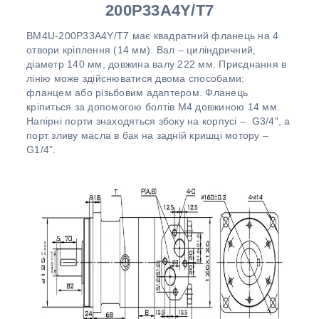
200P33A4Y/T7
BM4U-200P33A4Y/T7 має квадратний фланець на 4
отвори кріплення (14 мм). Вал – циліндричний,
діаметр 140 мм, довжина валу 222 мм. Приєднання в
лінію може здійснюватися двома способами:
фланцем або різьбовим адаптером. Фланець
кріпиться за допомогою болтів М4 довжиною 14 мм.
Напірні порти знаходяться збоку на корпусі – G3/4", а
порт зливу масла в бак на задній кришці мотору –
G1/4”.