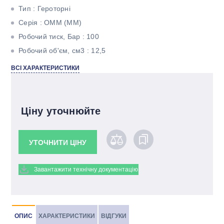
Тип : Героторні
Серія : ОММ (ММ)
Робочий тиск, Бар : 100
Робочий об'єм, см3 : 12,5
Максимальний крутний момент, Н * м : 16
ВСІ ХАРАКТЕРИСТИКИ
Максимальна потужність, кВт : 2,4
Тип валу : Циліндричний під шпонку
Ціну уточнюйте
УТОЧНИТИ ЦІНУ
Завантажити технічну документацію
ОПИС
ХАРАКТЕРИСТИКИ
ВІДГУКИ