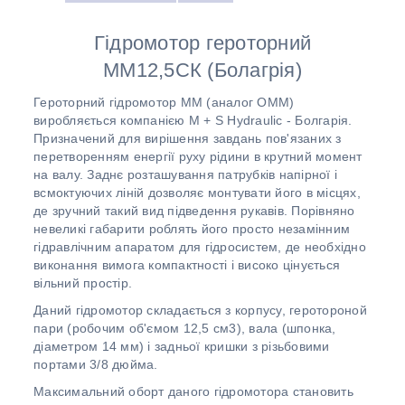
Гідромотор героторний
MM12,5СК (Болагрія)
Героторний гідромотор ММ (аналог OMM)
виробляється компанією M + S Hydraulic - Болгарія.
Призначений для вирішення завдань пов'язаних з
перетворенням енергії руху рідини в крутний момент
на валу. Заднє розташування патрубків напірної і
всмоктуючих ліній дозволяє монтувати його в місцях,
де зручний такий вид підведення рукавів. Порівняно
невеликі габарити роблять його просто незамінним
гідравлічним апаратом для гідросистем, де необхідно
виконання вимога компактності і високо цінується
вільний простір.
Даний гідромотор складається з корпусу, геротороной
пари (робочим об'ємом 12,5 см3), вала (шпонка,
діаметром 14 мм) і задньої кришки з різьбовими
портами 3/8 дюйма.
Максимальний оборт даного гідромотора становить