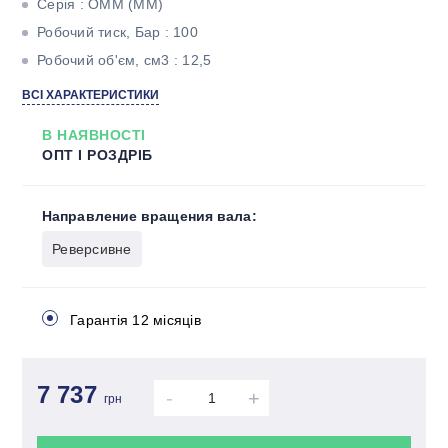
Серія : ОММ (ММ)
Робочий тиск, Бар : 100
Робочий об'єм, см3 : 12,5
Максимальний крутний момент, Н * м : 16
ВСІ ХАРАКТЕРИСТИКИ
Максимальна потужність, кВт : 2,4
В НАЯВНОСТІ
Тип валу : Циліндричний під шпонку
ОПТ І РОЗДРІБ
Направление вращения вала:
Реверсивне
Гарантія 12 місяців
7 737
-
+
грн