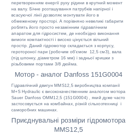
перетворенням енергії руху рідини в крутний момент
на валу. Бічне розташування патрубків напірної і
всасуючої лінії дозволяє монтувати його в
обмеженому просторі. А порівняно невеликі габарити
роблять його просто незамінним гідравлічним
апаратом для гідросистем, де необхідно виконання
вимоги компактності і високо цінується вільний
простір. Даний гідромотор складається з корпусу,
геротороної пари (робочим об'ємом 12,5 см3), вала
(під шпонку, діаметром 16 мм) і задньої кришки з
різьбовими портами 3/8 дюйма.
Мотор - аналог Danfoss 151G0004
Гідравлічний двигун MMS12,5 виробництва компанії
M+S Hydraulic є висококачественним аналогом мотора
Sauer Danfoss OMM12,5 (151G0004) , який дуже часто
застосовується на комбайнах, різній сільхозтехниці і
саморобних машинах.
Приєднувальні розміри гідромотора
MMS12,5