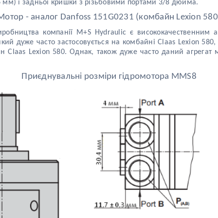
6 мм) і задньої кришки з різьбовими портами 3/8 дюйма.
М
отор - аналог Danfoss 151G0231 (комбайн Lexion 580
робництва компанії M+S Hydraulic є висококачественним а
ий дуже часто застосовується на комбайні Claas Lexion 580
йн Claas Lexion 580. Однак, також дуже часто даний агрегат
Приєднувальні розміри гідромотора MMS8