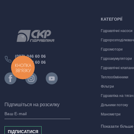
КАТЕГОРІЇ
Гідравлічні насоси
Гідророзподілювач
Гідромотори
(097) 046 60 06
Гідроакумулятори
(066) 048 60 06
КНОПКА
Гідравлічні клапан
ЗВ'ЯЗКУ
Теплообмінники
Фільтри
Гідравліка на тягач
Підпишіться на розсилку
Дільники потоку
Манометри
Комплектуючі для м
Показати більш
ПІДПИСАТИСЯ
Гідравлічні монтаж