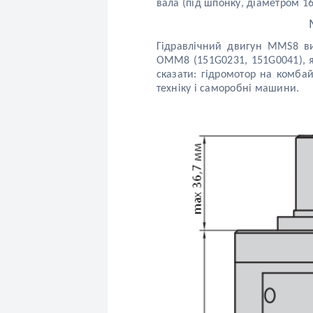
вала (під шпонку, діаметром 1
Гідравлічний двигун MMS8 ви
OMM8 (151G0231, 151G0041), як
сказати: гідромотор на комба
техніку і саморобні машини.