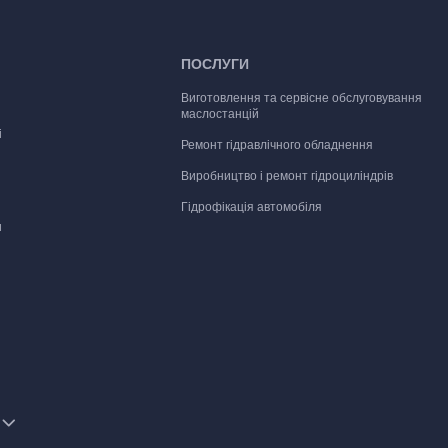
ПОСЛУГИ
Виготовлення та сервісне обслуговування
маслостанцій
і
Ремонт гідравлічного обладнення
Виробництво і ремонт гідроциліндрів
Гідрофікація автомобіля
и
аслостанції
е
ні плити