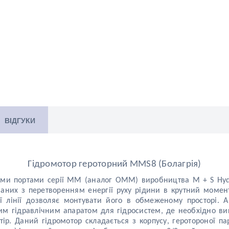
ВІДГУКИ
Г
і
дромотор героторний MMS8 (Болагрія)
ими портами серії ММ (аналог OMM) виробництва M + S Hydr
аних з перетворенням енергії руху рідини в крутний момен
ї
ліні
ї
дозволяє монтувати його в обмеженому просторі. А
им гідравлічним апаратом для гідросистем, де необхідно в
тір. Даний гідромотор складається з корпусу, геротороно
ї
па