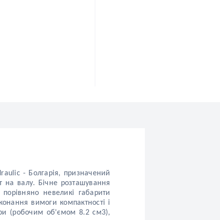
aulic - Болгарія, призначений
т на валу. Бічне розташування
 порівняно невеликі габарити
иконання вимог
и
компактності і
ри (робочим об'ємом 8.2 см3),