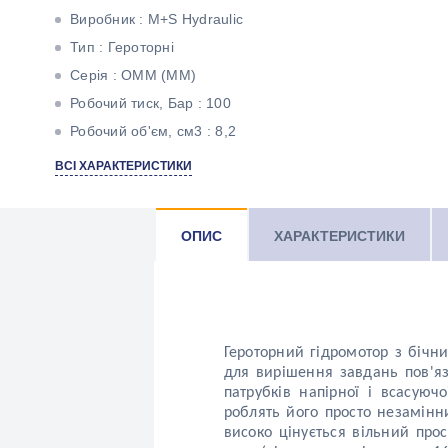
Виробник : M+S Hydraulic
Тип : Героторні
Серія : ОММ (ММ)
Робочий тиск, Бар : 100
Робочий об'єм, см3 : 8,2
Максимальний крутний момент, Н * м : 11
ВСІ ХАРАКТЕРИСТИКИ
Максимальна потужність, кВт : 1,8
Тип валу : Циліндричний під шпонку
ОПИС
ХАРАКТЕРИСТИКИ
Героторний гідромотор з бічн
для вирішення завдань пов'яз
патрубків напірної і
всасуючо
роблять його просто незамінн
високо цінується вільний прос