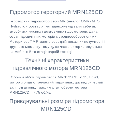
Гідромотор героторний MRN125CD
Героторний гідромотор серії МR (аналог OMR) M+S
Hydraulic - Болгарія, які зарекомендували себе як
виробники якісних і довговічних гідромоторів. Дана
серія гідравлічних моторів є среднеооборотістими.
Мотори серії MR мають середній показник потужності і
крутного моменту тому дуже часто використовуються
на мобільній та стаціонарній техніці.
Технічні характеристики
гідравлічного мотора MRN125CD
Робочий об'єм гідромотора MRN125CD -125,7 см3,
мотор з опцією голчастий підшипник, цилиндрический
вал под шпонку, максимальні оберти мотора
MRN125CD - 475 об/хв.
Приєднувальні розміри гідромотора
MRN125CD