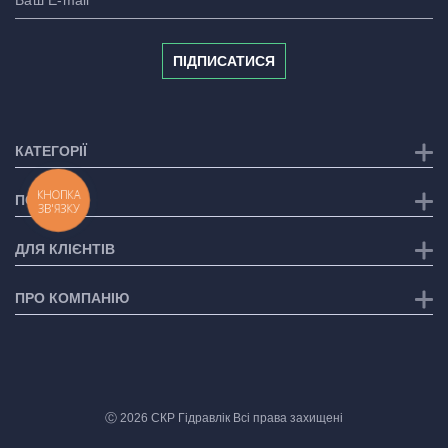
ПІДПИСАТИСЯ
КАТЕГОРІЇ
КНОПКА
ПОСЛУГИ
ЗВ'ЯЗКУ
ДЛЯ КЛІЄНТІВ
ПРО КОМПАНІЮ
Ⓒ 2026 СКР Гідравлік Всі права захищені