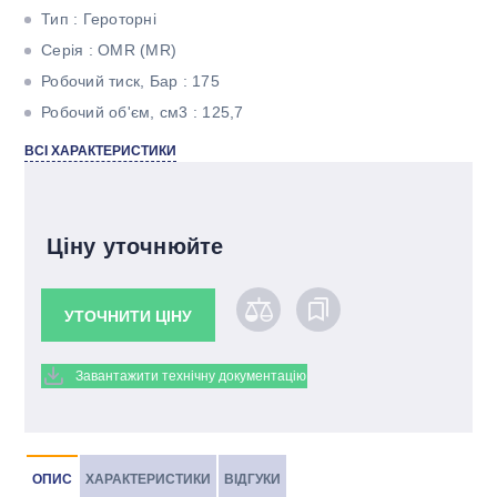
Тип : Героторні
Серія : ОМR (МR)
Робочий тиск, Бар : 175
Робочий об'єм, см3 : 125,7
Максимальний крутний момент, Н * м : 300
ВСІ ХАРАКТЕРИСТИКИ
Максимальна потужність, кВт : 12,5
Тип валу : Циліндричний під шпонку
Ціну уточнюйте
УТОЧНИТИ ЦІНУ
Завантажити технічну документацію
ОПИС
ХАРАКТЕРИСТИКИ
ВІДГУКИ