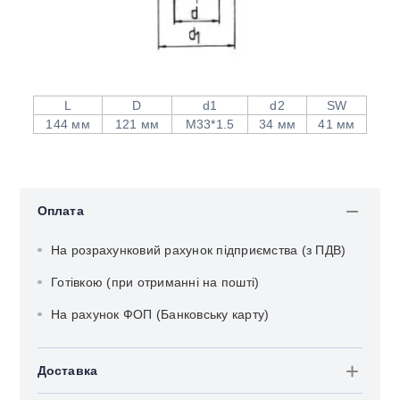
L
D
d1
d2
SW
144 мм
121 мм
M33*1.5
34 мм
41 мм
Оплата
На розрахунковий рахунок підприємства (з ПДВ)
Готівкою (при отриманні на пошті)
На рахунок ФОП (Банковську карту)
Доставка