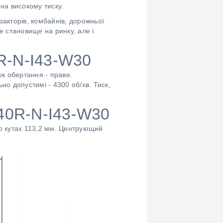
 на високому тиску.
акторів, комбайнів, дорожньої
не становище на ринку, але і
0R-N-I43-W30
к обертання - праве.
о допустимі - 4300 об/хв. Тиск,
40R-N-I43-W30
по кутах 113,2 мм. Центрующий