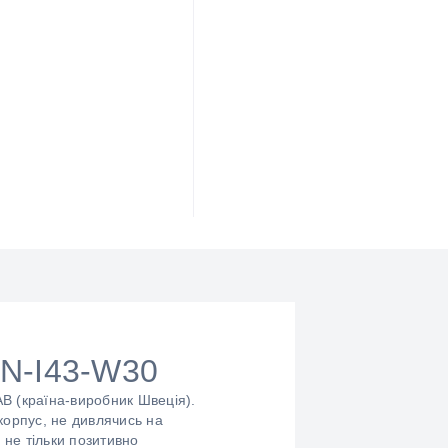
-N-I43-W30
 (країна-виробник Швеція).
корпус, не дивлячись на
 не тільки позитивно