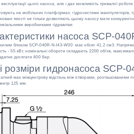
 експлуатації цього насоса, але і дає можливість тривалої роботи
овують на мобільних платформах: гідросистеми маніпуляторів, тр
раховані якості не тільки дозволяють цьому насосу мати конкурент
еміальними виробниками гідравліки.
рактеристики насоса SCP-04
охилим блоком SCP-040R-N-I43-W30 має обсяг 41,2 см3. Напрямо
ь - 55 кВт, номінальні обороти складають 2200 об/хв, максимальн
здатне досягати 400 бар.
і розміри гидронасоса SCP-0
дратний має міжцентрову відстань між отворами, розташованими 
аметр 125 мм.