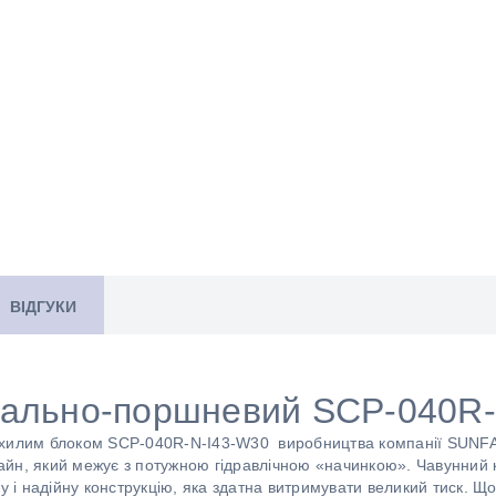
ВІДГУКИ
іально-поршневий SCP-040R
охилим блоком SCP-040R-N-I43-W30 виробництва компанії SUNFAB
йн, який межує з потужною гідравлічною «начинкою». Чавунний 
у і надійну конструкцію, яка здатна витримувати великий тиск. Що