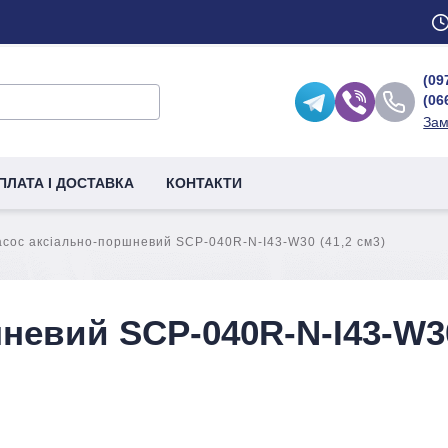
(09
(06
Зам
ПЛАТА І ДОСТАВКА
КОНТАКТИ
сос аксіально-поршневий SCP-040R-N-I43-W30 (41,2 см3)
невий SCP-040R-N-I43-W30