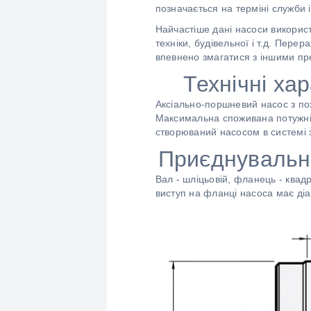
позначається на терміні служби і
Найчастіше дані насоси використ
техніки, будівельної і т.д. Пере
впевнено змагатися з іншими пр
Технічні ха
Аксіально-поршневий насос з п
Максимальна споживана потужніст
створюваний насосом в системі 
Приєднувальн
Вал - шліцьовій, фланець - ква
виступ на фланці насоса має ді