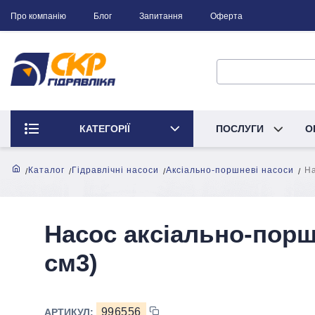
Про компанію
Блог
Запитання
Оферта
КАТЕГОРІЇ
ПОСЛУГИ
О
Каталог
Гідравлічні насоси
Аксіально-поршневі насоси
На
Насос аксіально-порш
см3)
996556
АРТИКУЛ: