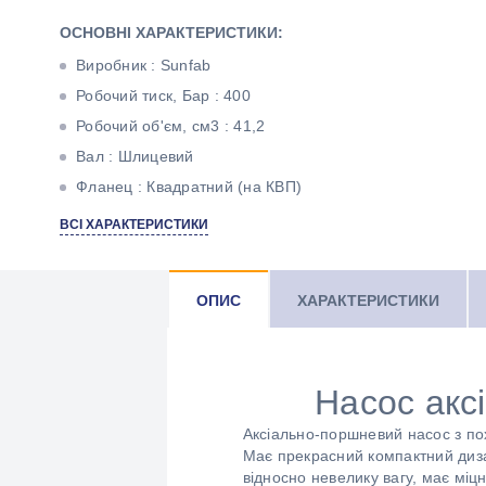
ОСНОВНІ ХАРАКТЕРИСТИКИ:
Виробник : Sunfab
Робочий тиск, Бар : 400
Робочий об'єм, см3 : 41,2
Вал : Шлицевий
Фланец : Квадратний (на КВП)
Кількість потоків : Однопоточний
ВСІ ХАРАКТЕРИСТИКИ
ОПИС
ХАРАКТЕРИСТИКИ
Насос акс
Аксіально-поршневий насос з п
Має прекрасний компактний диза
відносно невелику вагу, має міцн