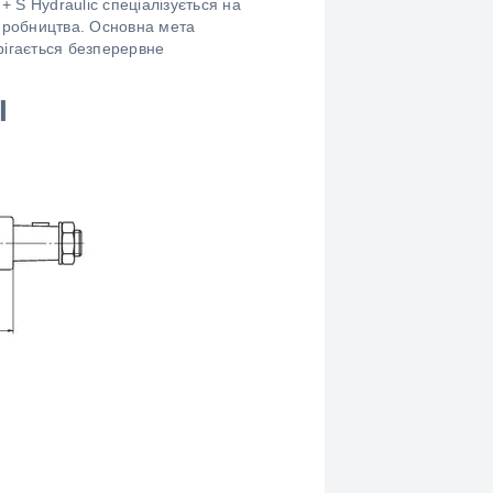
+ S Hydraulic спеціалізується на
виробництва. Основна мета
рігається безперервне
I