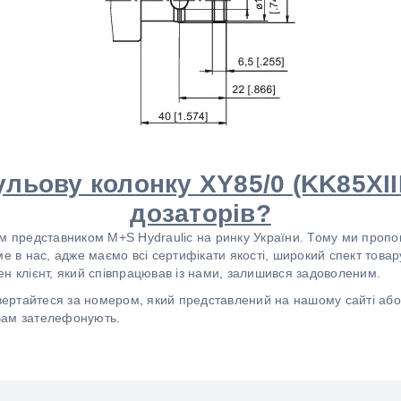
ульову колонку XY85/0 (KK85XIII
дозаторів?
им представником M+S Hydraulic на ринку України. Тому ми проп
е в нас, адже маємо всі сертифікати якості, широкий спект товару
н клієнт, який співпрацював із нами, залишився задоволеним.
ртайтеся за номером, який представлений на нашому сайті або н
Вам зателефонують.