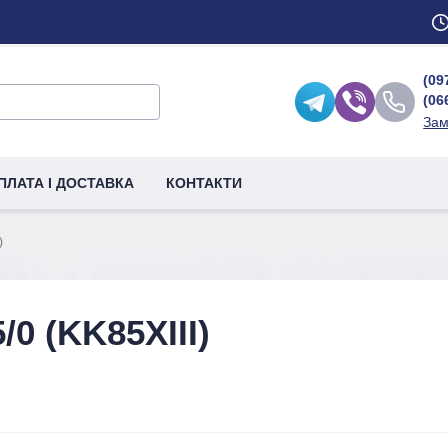
(09
(06
Зам
ПЛАТА І ДОСТАВКА
КОНТАКТИ
)
0 (KK85XIII)