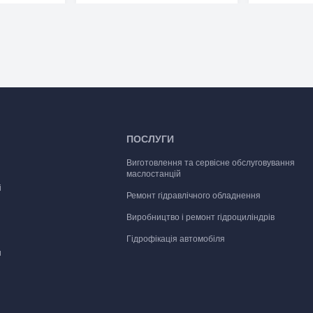
ПОСЛУГИ
Виготовлення та сервісне обслуговування
маслостанцій
і
Ремонт гідравлічного обладнення
Виробництво і ремонт гідроциліндрів
Гідрофікація автомобіля
и