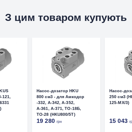
З цим товаром купують
HKUS
Насос-дозатор HKU
Насос-доз
З-121,
800 см3 - для Амкодор
250 см3 (H
16331
-332, А-342, А-352,
125-МХ/3)
)
А-361, А-371, ТО-18Б,
ТО-28 (HKU800/5T)
19 280
15 043
грн
г