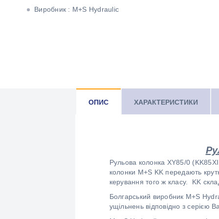
Виробник : M+S Hydraulic
ОПИС
ХАРАКТЕРИСТИКИ
Ру
Рульова колонка XY85/0 (KK85XII
колонки M+S KK передають крутн
керування того ж класу. KK скла
Болгарський виробник M+S Hydrau
ущільнень відповідно з серією 