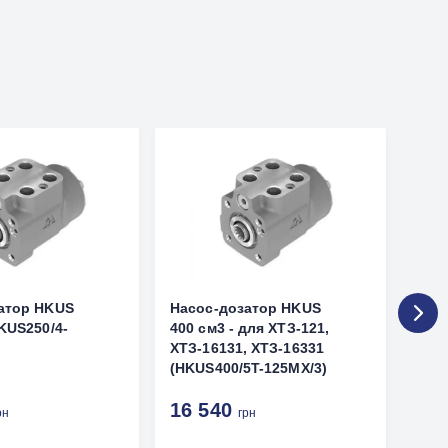
атор HKUS
Насос-дозатор HKUS
Нас
KUS250/4-
400 см3 - для ХТЗ-121,
80 с
ХТЗ-16131, ХТЗ-16331
Т-25
(HKUS400/5T-125MX/3)
Єніс
(HK
16 540
12
рн
грн