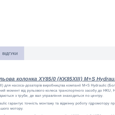
ВІДГУКИ
льова колонка XY85/0 (KK85XIII)
M+S Hydrau
I) для насоса-дозаторів виробництва компанії M+S Hydraulic (Болг
ий момент від рульового колеса транспортного засобу до HKU, H
даються з труби, де вал управління знаходиться по центру.
lic гарантує точність монтажу та відмінну роботу гідромотору пр
Вашого мотору.