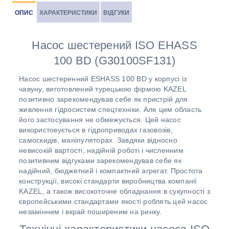
ОПИС
ХАРАКТЕРИСТИКИ
ВІДГУКИ
Насос шестерений ISO EHASS
100 BD (G30100SF131)
Насос шестеренний ESHASS 100 BD у корпусі із
чавуну, виготовлений турецькою фірмою KAZEL
позитивно зарекомендував себе як пристрій для
живлення гідросистем спецтехніки. Але цим область
його застосування не обмежується. Цей насос
використовується в гідроприводах газовозів,
самоскидів, маніпуляторах. Завдяки відносно
невисокій вартості, надійній роботі і численним
позитивним відгуками зарекомендував себе як
надійний, бюджетний і компактний агрегат. Простота
конструкції, високі стандарти виробництва компанії
KAZEL, а також високоточне обладнання в сукупності з
європейськими стандартами якості роблять цей насос
незамінним і вкрай поширеним на ринку.