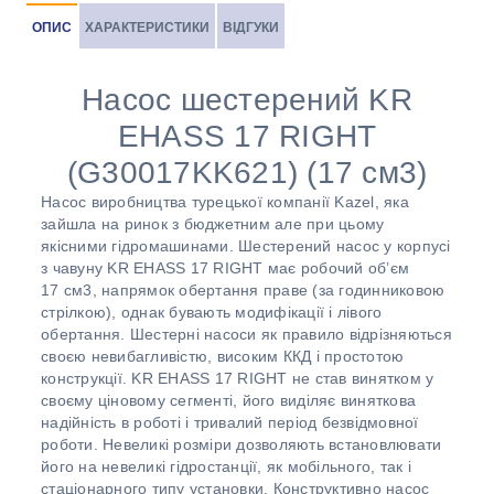
ОПИС
ХАРАКТЕРИСТИКИ
ВІДГУКИ
Насос шестерений KR
EHASS 17 RIGHT
(G30017KK621) (17 см3)
Насос виробництва турецької компанії Kazel, яка
зайшла на ринок з бюджетним але при цьому
якісними гідромашинами. Шестерений насос у корпусі
з чавуну KR EHASS 17 RIGHT має робочий об’єм
17 см3, напрямок обертання праве (за годинниковою
стрілкою), однак бувають модифікації і лівого
обертання. Шестерні насоси як правило відрізняються
своєю невибагливістю, високим ККД і простотою
конструкції. KR EHASS 17 RIGHT не став винятком у
своєму ціновому сегменті, його виділяє виняткова
надійність в роботі і тривалий період безвідмовної
роботи. Невеликі розміри дозволяють встановлювати
його на невеликі гідростанції, як мобільного, так і
стаціонарного типу установки. Конструктивно насос