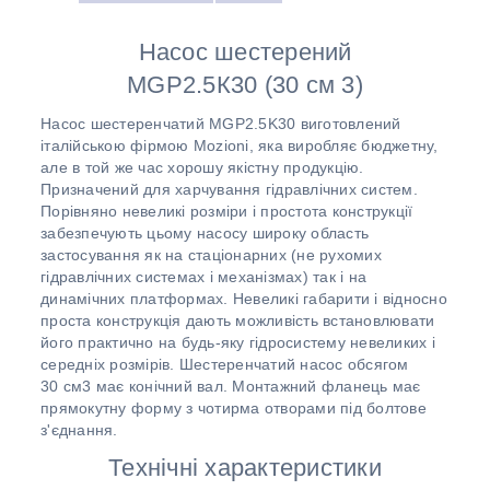
Насос шестерений
MGP2.5К30 (30 см 3)
Насос шестеренчатий MGP2.5K30 виготовлений
італійською фірмою Mozioni, яка виробляє бюджетну,
але в той же час хорошу якістну продукцію.
Призначений для харчування гідравлічних систем.
Порівняно невеликі розміри і простота конструкції
забезпечують цьому насосу широку область
застосування як на стаціонарних (не рухомих
гідравлічних системах і механізмах) так і на
динамічних платформах. Невеликі габарити і відносно
проста конструкція дають можливість встановлювати
його практично на будь-яку гідросистему невеликих і
середніх розмірів. Шестеренчатий насос обсягом
30 см3 має конічний вал. Монтажний фланець має
прямокутну форму з чотирма отворами під болтове
з'єднання.
Технічні характеристики