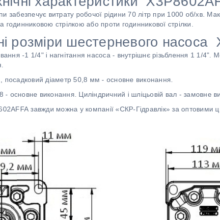
хнічні характеристики X3P8602A
и забезпечує витрату робочої рідини 70 літр при 1000 об/хв. Ма
а годинниковою стрілкою або проти годинникової стрілки.
ні розміри шестерневого насоса
вання -1 1/4" і нагнітання насоса - внутрішнє різьблення 1 1/4". 
.
, посадковий діаметр 50,8 мм - основне виконання.
 8 - основне виконання. Циліндричний і шліцьовій вал - замовне в
602AFFA завжди можна у компанії «СКР-Гідравлік» за оптовими ц