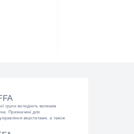
FFA
ьої групи володіють великим
уна. Призначені для
 управління верстатами, а також