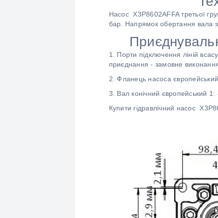
Те
Насос X3P8602AFFA третьої груп
бар. Напрямок обертання вала з
Приєднуваль
1. Порти підключення ліній всасу
приєднання - замовне виконання
2. Фланець насоса європейський
3. Вал конічний європейський 1:
Купити гідравлічний насос X3P8