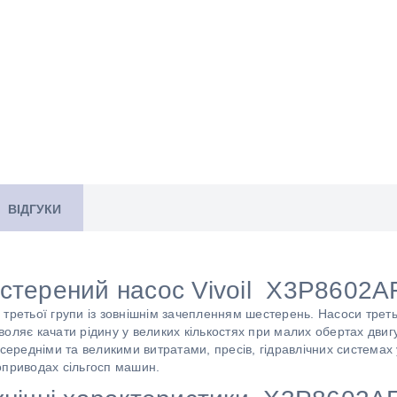
ВІДГУКИ
стерений насос Vivoil X3P8602A
третьої групи із зовнішнім зачепленням шестерень. Насоси трет
оляє качати рідину у великих кількостях при малих обертах двиг
 середніми та великими витратами, пресів, гідравлічних системах
оприводах сільгосп машин.