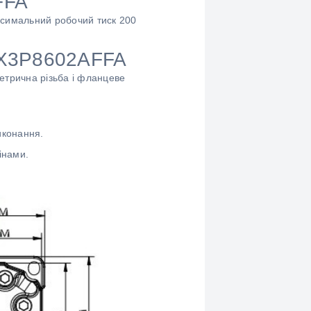
FFA
ксимальний робочий тиск 200
 X3P8602AFFA
Метрична різьба і фланцеве
иконання.
інами.