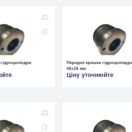
 гідроциліндра
Передня кришка гідроциліндр
42х16 мм
юйте
Ціну уточнюйте