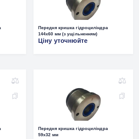
а
Передня кришка гідроциліндра
144х60 мм (з ущільненням)
Ціну уточнюйте
а
Передня кришка гідроциліндра
59х32 мм