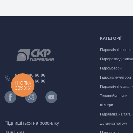
КАТЕГОРІЇ
Гідравлічні насоси
Гідророзподілювач
Гідромотори
(097) 046 60 06
Гідроакумулятори
(066) 048 60 06
КНОПКА
Гідравлічні клапан
ЗВ'ЯЗКУ
Теплообмінники
Фільтри
Гідравліка на тягач
Підпишіться на розсилку
Дільники потоку
Манометри