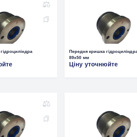
 гідроциліндра
Передня кришка гідроциліндр
89x50 мм
юйте
Ціну уточнюйте