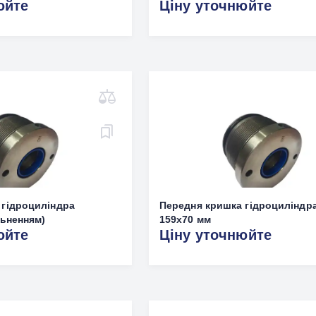
юйте
Ціну уточнюйте
 гідроциліндра
Передня кришка гідроциліндр
льненням)
159х70 мм
юйте
Ціну уточнюйте