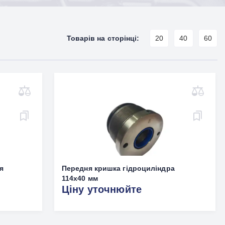
Товарів на сторінці:
20
40
60
я
Передня кришка гідроциліндра
114x40 мм
Ціну уточнюйте