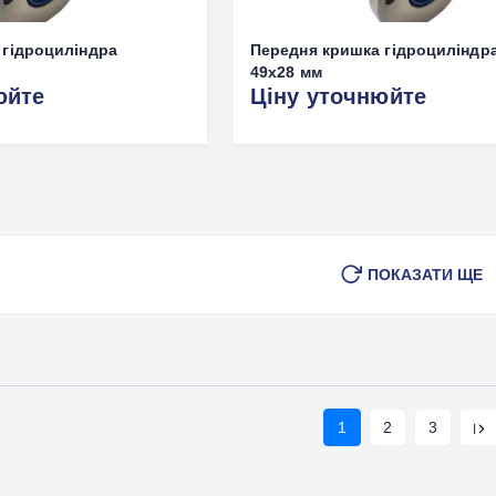
 гідроциліндра
Передня кришка гідроциліндр
49х28 мм
юйте
Ціну уточнюйте
ПОКАЗАТИ ЩЕ
1
2
3