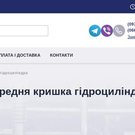
(09
(06
Зам
ПЛАТА І ДОСТАВКА
КОНТАКТИ
гідроциліндра
редня кришка гідроцилін