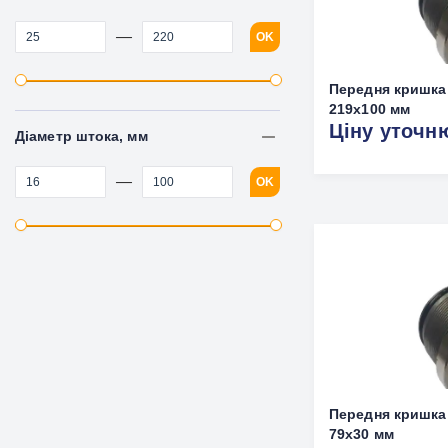
—
OK
Передня кришка
219х100 мм
Ціну уточн
Діаметр штока, мм
—
OK
Передня кришка
79x30 мм