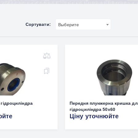
Сортувати:
Выберите
 гідроциліндра
Передня плунжерна кришка дл
гідроциліндра 50x60
юйте
Ціну уточнюйте