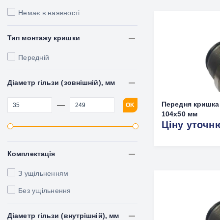
Немає в наявності
Тип монтажу кришки
Передній
Діаметр гільзи (зовнішній), мм
Передня кришка
—
OK
104x50 мм
Ціну уточн
Комплектація
З ущільненням
Без ущільнення
Діаметр гільзи (внутрішній), мм